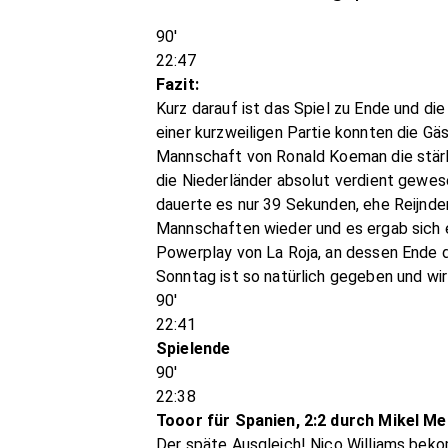
90'
22:47
Fazit:
Kurz darauf ist das Spiel zu Ende und di
einer kurzweiligen Partie konnten die G
Mannschaft von Ronald Koeman die stärk
die Niederländer absolut verdient gewes
dauerte es nur 39 Sekunden, ehe Reijnder
Mannschaften wieder und es ergab sich e
Powerplay von La Roja, an dessen Ende d
Sonntag ist so natürlich gegeben und wir
90'
22:41
Spielende
90'
22:38
Tooor für Spanien, 2:2 durch Mikel Me
Der späte Ausgleich! Nico Williams bekom