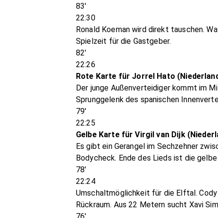
83'
22:30
Ronald Koeman wird direkt tauschen. Was
Spielzeit für die Gastgeber.
82'
22:26
Rote Karte für Jorrel Hato (Niederlan
Der junge Außenverteidiger kommt im Mit
Sprunggelenk des spanischen Innenverteid
79'
22:25
Gelbe Karte für Virgil van Dijk (Nieder
Es gibt ein Gerangel im Sechzehner zwisc
Bodycheck. Ende des Lieds ist die gelbe 
78'
22:24
Umschaltmöglichkeit für die Elftal. Cody
Rückraum. Aus 22 Metern sucht Xavi Simo
76'