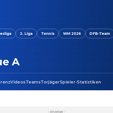
esliga
2. Liga
Tennis
WM 2026
DFB-Team
ue A
erenz
Videos
Teams
Torjäger
Spieler-Statistiken
- Anzeige -