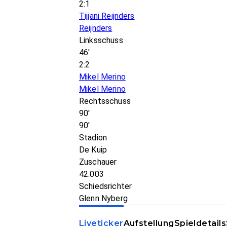
2:1
Tijjani Reijnders
Reijnders
Linksschuss
46'
2:2
Mikel Merino
Mikel Merino
Rechtsschuss
90'
90'
Stadion
De Kuip
Zuschauer
42.003
Schiedsrichter
Glenn Nyberg
Liveticker
Aufstellung
Spieldetails