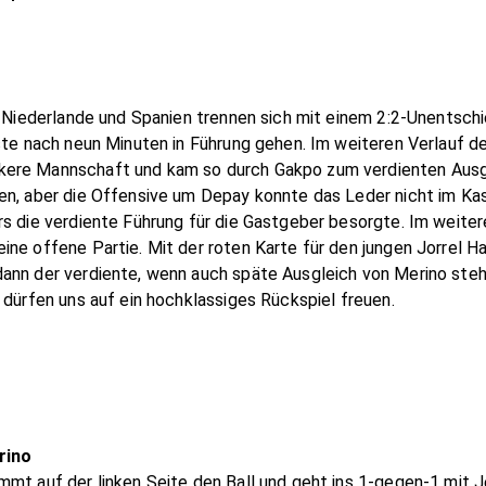
e Niederlande und Spanien trennen sich mit einem 2:2-Unentschi
äste nach neun Minuten in Führung gehen. Im weiteren Verlauf 
ere Mannschaft und kam so durch Gakpo zum verdienten Ausgle
en, aber die Offensive um Depay konnte das Leder nicht im Ka
s die verdiente Führung für die Gastgeber besorgte. Im weitere
ine offene Partie. Mit der roten Karte für den jungen Jorrel 
ann der verdiente, wenn auch späte Ausgleich von Merino steh
 dürfen uns auf ein hochklassiges Rückspiel freuen.
rino
mt auf der linken Seite den Ball und geht ins 1-gegen-1 mit J