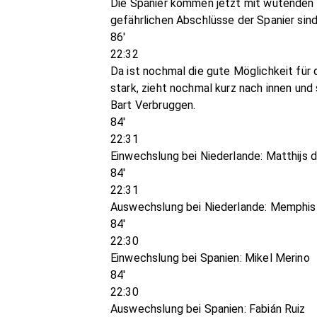
Die Spanier kommen jetzt mit wütenden An
gefährlichen Abschlüsse der Spanier sin
86'
22:32
Da ist nochmal die gute Möglichkeit für 
stark, zieht nochmal kurz nach innen und
Bart Verbruggen.
84'
22:31
Einwechslung bei Niederlande: Matthijs d
84'
22:31
Auswechslung bei Niederlande: Memphi
84'
22:30
Einwechslung bei Spanien: Mikel Merino
84'
22:30
Auswechslung bei Spanien: Fabián Ruiz