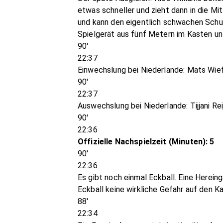
etwas schneller und zieht dann in die Mi
und kann den eigentlich schwachen Schus
Spielgerät aus fünf Metern im Kasten un
90'
22:37
Einwechslung bei Niederlande: Mats Wie
90'
22:37
Auswechslung bei Niederlande: Tijjani Re
90'
22:36
Offizielle Nachspielzeit (Minuten): 5
90'
22:36
Es gibt noch einmal Eckball. Eine Here
Eckball keine wirkliche Gefahr auf den K
88'
22:34