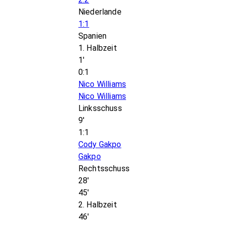
Niederlande
1:1
Spanien
1. Halbzeit
1'
0:1
Nico Williams
Nico Williams
Linksschuss
9'
1:1
Cody Gakpo
Gakpo
Rechtsschuss
28'
45'
2. Halbzeit
46'