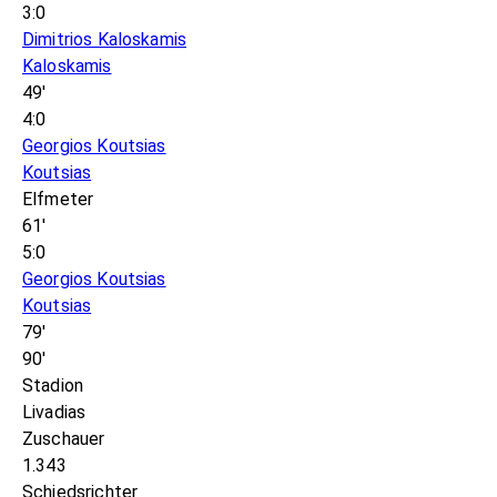
3:0
Dimitrios Kaloskamis
Kaloskamis
49'
4:0
Georgios Koutsias
Koutsias
Elfmeter
61'
5:0
Georgios Koutsias
Koutsias
79'
90'
Stadion
Livadias
Zuschauer
1.343
Schiedsrichter