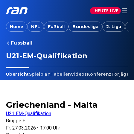
HEUTE LIVE
Home
NFL
Fußball
Bundesliga
2. Liga
T
Fussball
U21-EM-Qualifikation
Übersicht
Spielplan
Tabellen
Videos
Konferenz
Torjäger
S
Griechenland - Malta
U21 EM-Qualifikation
Gruppe F
Fr. 27.03.2026 • 17:00 Uhr