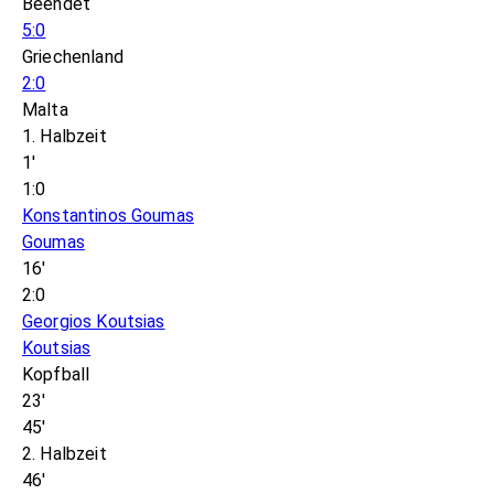
Beendet
5:0
Griechenland
2:0
Malta
1. Halbzeit
1'
1:0
Konstantinos Goumas
Goumas
16'
2:0
Georgios Koutsias
Koutsias
Kopfball
23'
45'
2. Halbzeit
46'