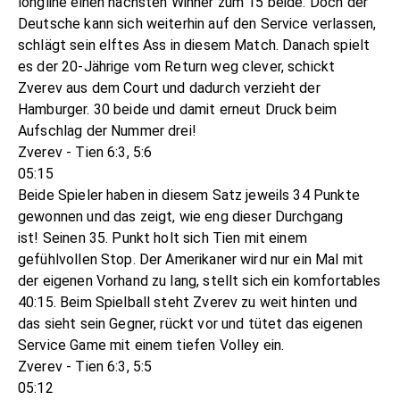
longline einen nächsten Winner zum 15 beide. Doch der
Deutsche kann sich weiterhin auf den Service verlassen,
schlägt sein elftes Ass in diesem Match. Danach spielt
es der 20-Jährige vom Return weg clever, schickt
Zverev aus dem Court und dadurch verzieht der
Hamburger. 30 beide und damit erneut Druck beim
Aufschlag der Nummer drei!
Zverev - Tien 6:3, 5:6
05:15
Beide Spieler haben in diesem Satz jeweils 34 Punkte
gewonnen und das zeigt, wie eng dieser Durchgang
ist! Seinen 35. Punkt holt sich Tien mit einem
gefühlvollen Stop. Der Amerikaner wird nur ein Mal mit
der eigenen Vorhand zu lang, stellt sich ein komfortables
40:15. Beim Spielball steht Zverev zu weit hinten und
das sieht sein Gegner, rückt vor und tütet das eigenen
Service Game mit einem tiefen Volley ein.
Zverev - Tien 6:3, 5:5
05:12