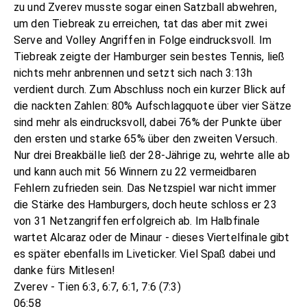
zu und Zverev musste sogar einen Satzball abwehren,
um den Tiebreak zu erreichen, tat das aber mit zwei
Serve and Volley Angriffen in Folge eindrucksvoll. Im
Tiebreak zeigte der Hamburger sein bestes Tennis, ließ
nichts mehr anbrennen und setzt sich nach 3:13h
verdient durch. Zum Abschluss noch ein kurzer Blick auf
die nackten Zahlen: 80% Aufschlagquote über vier Sätze
sind mehr als eindrucksvoll, dabei 76% der Punkte über
den ersten und starke 65% über den zweiten Versuch.
Nur drei Breakbälle ließ der 28-Jährige zu, wehrte alle ab
und kann auch mit 56 Winnern zu 22 vermeidbaren
Fehlern zufrieden sein. Das Netzspiel war nicht immer
die Stärke des Hamburgers, doch heute schloss er 23
von 31 Netzangriffen erfolgreich ab. Im Halbfinale
wartet Alcaraz oder de Minaur - dieses Viertelfinale gibt
es später ebenfalls im Liveticker. Viel Spaß dabei und
danke fürs Mitlesen!
Zverev - Tien 6:3, 6:7, 6:1, 7:6 (7:3)
06:58