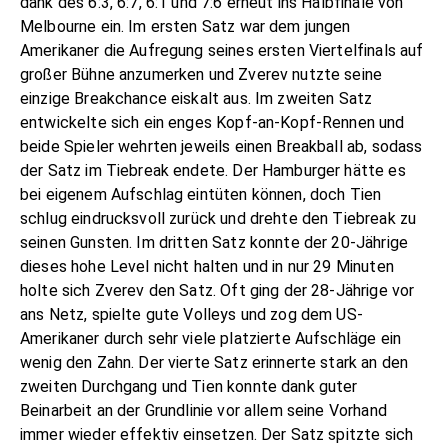
dank des 6:3, 6:7, 6:1 und 7:6 erneut ins Halbfinale von
Melbourne ein. Im ersten Satz war dem jungen
Amerikaner die Aufregung seines ersten Viertelfinals auf
großer Bühne anzumerken und Zverev nutzte seine
einzige Breakchance eiskalt aus. Im zweiten Satz
entwickelte sich ein enges Kopf-an-Kopf-Rennen und
beide Spieler wehrten jeweils einen Breakball ab, sodass
der Satz im Tiebreak endete. Der Hamburger hätte es
bei eigenem Aufschlag eintüten können, doch Tien
schlug eindrucksvoll zurück und drehte den Tiebreak zu
seinen Gunsten. Im dritten Satz konnte der 20-Jährige
dieses hohe Level nicht halten und in nur 29 Minuten
holte sich Zverev den Satz. Oft ging der 28-Jährige vor
ans Netz, spielte gute Volleys und zog dem US-
Amerikaner durch sehr viele platzierte Aufschläge ein
wenig den Zahn. Der vierte Satz erinnerte stark an den
zweiten Durchgang und Tien konnte dank guter
Beinarbeit an der Grundlinie vor allem seine Vorhand
immer wieder effektiv einsetzen. Der Satz spitzte sich