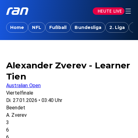
HEUTE LIVE
Home
NFL
Fußball
Bundesliga
2. Liga
T
Alexander Zverev - Learner
Tien
Australian Open
Viertelfinale
Di. 27.01.2026 • 03:40 Uhr
Beendet
A. Zverev
3
6
6