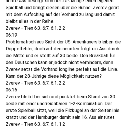
achte Ass besorgt sich der 20-Jährige einen eigenen
Spielball und bringt diesen über die Bühne: Zverev gerät
mit dem Aufschlag auf der Vorhand zu lang und damit
bleibt alles in der Reihe.
Zverev - Tien 6:3, 6:7, 6:1, 2:2
06:19
Problematisch aus Sicht der US-Amerikaners bleiben die
Doppelfehler, doch auf den neunten folgt ein Ass durch
die Mitte und er stellt auf 30 beide. Den Breakball für
den Deutschen kann er jedoch nicht verhindern, denn
Zverev setzt die Vorhand longline perfekt auf die Linie.
Kann der 28-Jährige diese Möglichkeit nutzen?
Zverev - Tien 6:3, 6:7, 6:1, 2:2
06:16
Zverev bleibt bei sich und punktet beim Stand von 30
beide mit einer unerreichbaren 1-2-Kombination. Der
erste Spielball sitzt, weil die Filzkugel an der Seitenlinie
kratzt und der Hamburger damit sein 16. Ass eintütet.
Zverev - Tien 6:3, 6:7, 6:1, 1:2