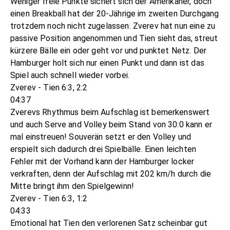
Weniger freie Punkte sichert sich der Amerikaner, doch
einen Breakball hat der 20-Jährige im zweiten Durchgang
trotzdem noch nicht zugelassen. Zverev hat nun eine zu
passive Position angenommen und Tien sieht das, streut
kürzere Bälle ein oder geht vor und punktet Netz. Der
Hamburger holt sich nur einen Punkt und dann ist das
Spiel auch schnell wieder vorbei.
Zverev - Tien 6:3, 2:2
04:37
Zverevs Rhythmus beim Aufschlag ist bemerkenswert
und auch Serve and Volley beim Stand von 30:0 kann er
mal einstreuen! Souverän setzt er den Volley und
erspielt sich dadurch drei Spielbälle. Einen leichten
Fehler mit der Vorhand kann der Hamburger locker
verkraften, denn der Aufschlag mit 202 km/h durch die
Mitte bringt ihm den Spielgewinn!
Zverev - Tien 6:3, 1:2
04:33
Emotional hat Tien den verlorenen Satz scheinbar gut