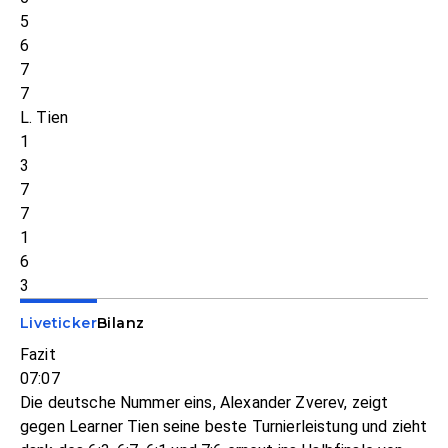
5
6
7
7
L. Tien
1
3
7
7
1
6
3
Liveticker
Bilanz
Fazit
07:07
Die deutsche Nummer eins, Alexander Zverev, zeigt
gegen Learner Tien seine beste Turnierleistung und zieht