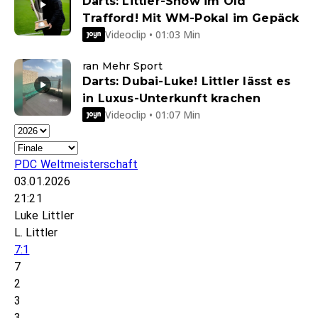
Darts: Littler-Show im Old
Trafford! Mit WM-Pokal im Gepäck
Videoclip • 01:03 Min
ran Mehr Sport
Darts: Dubai-Luke! Littler lässt es
in Luxus-Unterkunft krachen
Videoclip • 01:07 Min
PDC Weltmeisterschaft
03.01.2026
21:21
Luke Littler
L. Littler
7:1
7
2
3
3