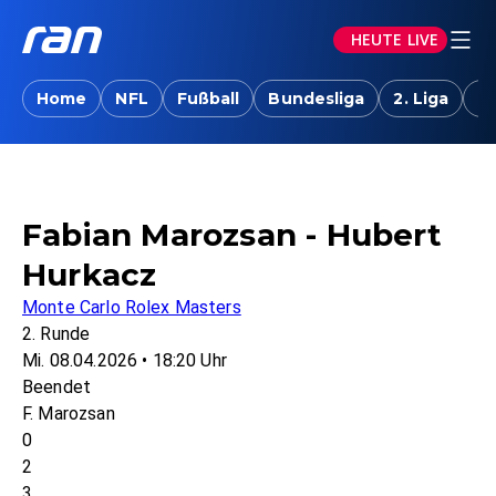
HEUTE LIVE
Home
NFL
Fußball
Bundesliga
2. Liga
T
Fabian Marozsan - Hubert
Hurkacz
Monte Carlo Rolex Masters
2. Runde
Mi. 08.04.2026 • 18:20 Uhr
Beendet
F. Marozsan
0
2
3