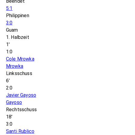
Beendet
5:1
Philippinen
3:0
Guam
1. Halbzeit
1'
1:0
Cole Mrowka
Mrowka
Linksschuss
6'
2:0
Javier Gayoso
Gayoso
Rechtsschuss
18'
3:0
Santi Rublico