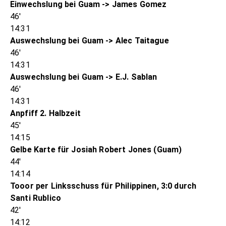
Einwechslung bei Guam -> James Gomez
46'
14:31
Auswechslung bei Guam -> Alec Taitague
46'
14:31
Auswechslung bei Guam -> E.J. Sablan
46'
14:31
Anpfiff 2. Halbzeit
45'
14:15
Gelbe Karte für Josiah Robert Jones (Guam)
44'
14:14
Tooor per Linksschuss für Philippinen, 3:0 durch
Santi Rublico
42'
14:12