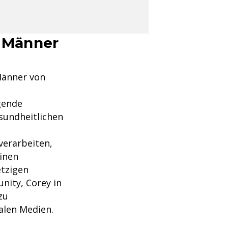
e Männer
Männer von
gende
sundheitlichen
verarbeiten,
einen
etzigen
nity, Corey in
zu
alen Medien.