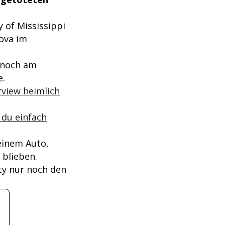
 of Mississippi
ova im
 noch am
e.
rview heimlich
 du einfach
einem Auto,
 blieben.
ty nur noch den