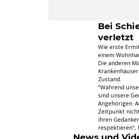
Bei Schi
verletzt
Wie erste Ermi
einem Wohnhau
Die anderen Mä
Krankenhäuser 
Zustand.
"Während unser
sind unsere Ged
Angehörigen. A
Zeitpunkt nich
ihren Gedanken 
respektieren", 
News und Vid