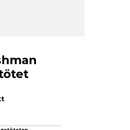
eshman
tötet
kt
i getöteten