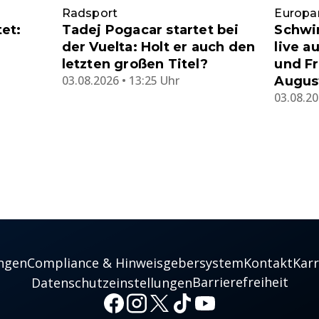
Radsport
Europa
et:
Tadej Pogacar startet bei
Schwi
der Vuelta: Holt er auch den
live a
letzten großen Titel?
und Fr
03.08.2026 • 13:25 Uhr
Augus
03.08.20
ngen
Compliance & Hinweisgebersystem
Kontakt
Karr
Barrierefreiheit
Datenschutzeinstellungen