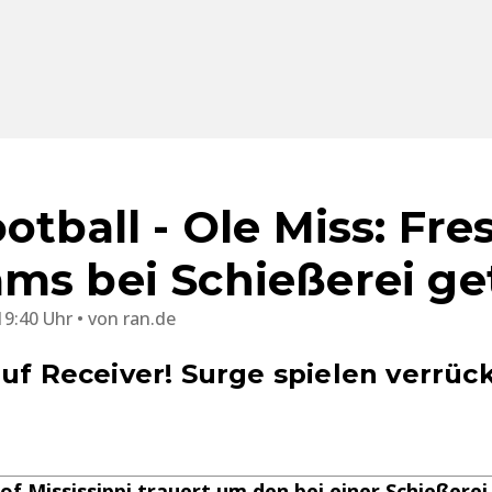
ootball - Ole Miss: Fr
ms bei Schießerei ge
19:40 Uhr
von
ran.de
auf Receiver! Surge spielen verrüc
 of Mississippi trauert um den bei einer Schießere