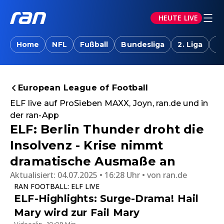
HEUTE LIVE
Home
NFL
Fußball
Bundesliga
2. Liga
T
European League of Football
ELF live auf ProSieben MAXX, Joyn, ran.de und in
der ran-App
ELF: Berlin Thunder droht die
Insolvenz - Krise nimmt
dramatische Ausmaße an
Aktualisiert:
04.07.2025 • 16:28 Uhr
von
ran.de
RAN FOOTBALL: ELF LIVE
ELF-Highlights: Surge-Drama! Hail
Mary wird zur Fail Mary