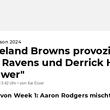
ison 2024
veland Browns provoz
 Ravens und Derrick 
hwer"
13:42 Uhr
von
Kai Esser
 von Week 1: Aaron Rodgers mischt