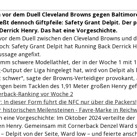
n vor dem Duell Cleveland Browns gegen Baltimor
hießt dennoch Giftpfeile: Safety Grant Delpit. Der 
errick Henry. Das hat eine Vorgeschichte.
vor dem Duell zwischen den Cleveland Browns und 
ch: Safety Grant Delpit hat Running Back Derrick H
ssage angefixt.
amm schwere Modellathlet, der in der Woche 1 mit 
Output der Liga hingelegt hat, wird von Delpit als 
t schwer", sagte der Browns-Verteidiger provokant, 
gen beim Tacklen des 1,91 Meter großen Henry gef
erback-Ranking vor Woche 2
In dieser Form führt die NFC nur über die Packers!
 historischen Meilensteinen - Favre-Marke in Reich
 eine Vorgeschichte: Im Oktober 2024 verteilte der 
en Henry. Gemeinsam mit Cornerback Denzel Ward 
 – Delpit von der Seite, Ward low – und feierte ansc