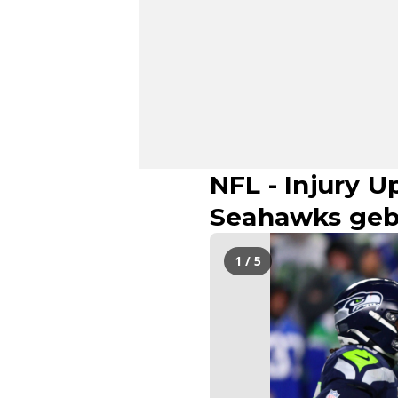
NFL - Injury 
Seahawks geb
1 / 5