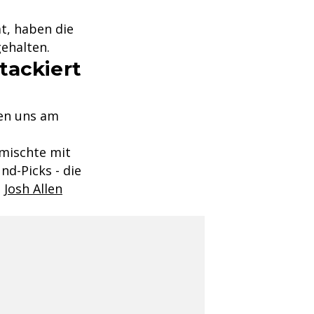
at, haben die
gehalten.
tackiert
hen uns am
 mischte mit
d-Picks - die
d
Josh Allen