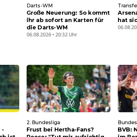
Darts-WM
Transf
Große Neuerung: So kommt
Arsena
ihr ab sofort an Karten für
hat si
06.08.20
die Darts-WM
06.08.2026 • 20:32 Uhr
2. Bundesliga
Bundes
 -
Frust bei Hertha-Fans?
BVB: 
h ist
Reese: "Tut mir aufrichtig
im Be