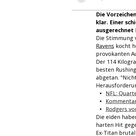
Die Vorzeiche
klar. Einer sc
ausgerechnet D
Die Stimmung 
Ravens
kocht ho
provokanten Au
Der 114 Kilogr
besten Rushing-
abgetan. "Nich
Herausforderun
NFL: Quart
Kommentar: 
Rodgers vor
Die eiden haben
harten Hit geg
Ex-Titan brutal