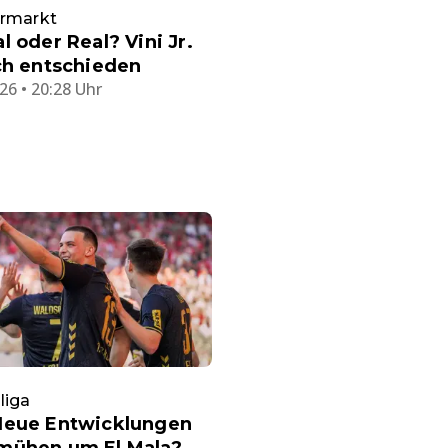
ermarkt
l oder Real? Vini Jr.
ch entschieden
26 • 20:28 Uhr
liga
Neue Entwicklungen
mühen um El Mala?