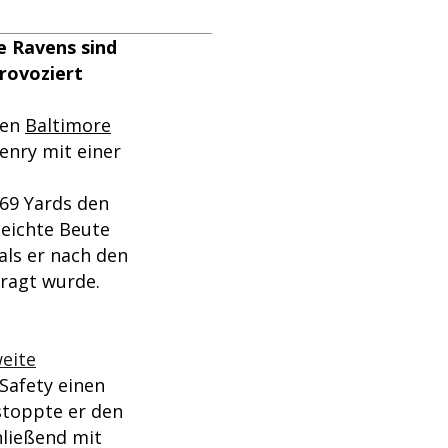
e Ravens sind
provoziert
den
Baltimore
enry mit einer
169 Yards den
leichte Beute
als er nach den
ragt wurde.
weite
Safety einen
stoppte er den
hließend mit