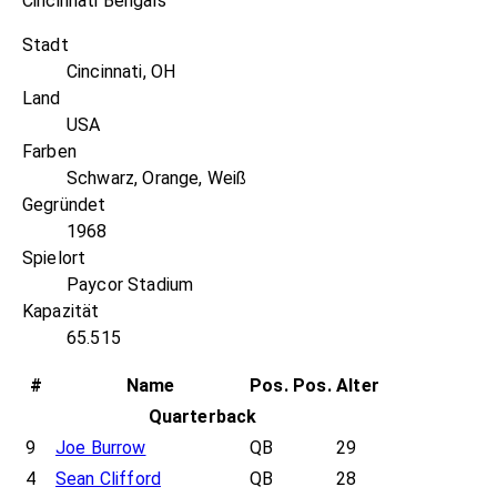
Cincinnati Bengals
Stadt
Cincinnati, OH
Land
USA
Farben
Schwarz, Orange, Weiß
Gegründet
1968
Spielort
Paycor Stadium
Kapazität
65.515
#
Name
Pos.
Pos.
Alter
Quarterback
9
Joe Burrow
QB
29
4
Sean Clifford
QB
28