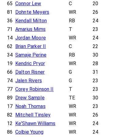
65
Connor Lew
C
20
81
Dohnte Meyers
WR
26
36
Kendall Milton
RB
24
71
Amarius Mims
T
23
14
Jordan Moore
WR
24
62
Brian Parker II
C
22
34
Samaje Perine
RB
30
19
Kendric Pryor
WR
28
66
Dalton Risner
G
31
74
Jalen Rivers
G
23
77
Corey Robinson II
T
23
89
Drew Sample
TE
30
17
Noah Thomas
WR
23
82
Mitchell Tinsley
WR
26
12
Ke'Shawn Williams
WR
24
86
Colbie Young
WR
24