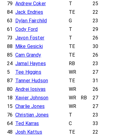
79
Andrew Coker
T
25
84
Jack Endries
TE
22
63
Dylan Fairchild
G
23
61
Cody Ford
T
29
73
Javon Foster
T
26
88
Mike Gesicki
TE
30
85
Cam Grandy
TE
26
24
Jamal Haynes
RB
23
5
Tee Higgins
WR
27
87
Tanner Hudson
TE
31
80
Andrei Iosivas
WR
26
18
Xavier Johnson
WR
RB
27
15
Charlie Jones
WR
27
76
Christian Jones
T
23
64
Ted Karras
C
33
48
Josh Kattus
TE
22