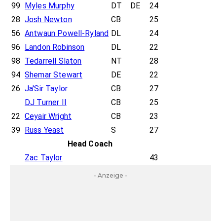
99
Myles Murphy
DT
DE
24
28
Josh Newton
CB
25
56
Antwaun Powell-Ryland
DL
24
96
Landon Robinson
DL
22
98
Tedarrell Slaton
NT
28
94
Shemar Stewart
DE
22
26
Ja'Sir Taylor
CB
27
DJ Turner II
CB
25
22
Ceyair Wright
CB
23
39
Russ Yeast
S
27
Head Coach
Zac Taylor
43
- Anzeige -