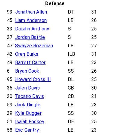
Defense
93
Jonathan Allen
DT
31
45
Liam Anderson
LB
26
33
Daijahn Anthony
S
25
27
Jordan Battle
S
25
47
Swayze Bozeman
LB
27
42
Oren Burks
ILB
31
49
Barrett Carter
LB
23
6
Bryan Cook
SS
26
95
Howard Cross III
DL
25
35
Jalen Davis
CB
30
20
Tacario Davis
CB
21
59
Jack Dingle
LB
23
29
Kyle Dugger
SS
30
51
Isaiah Foskey
DE
25
58
Eric Gentry
LB
23