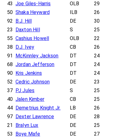
43
Joe Giles-Harris
OLB
29
50
Shaka Heyward
ILB
26
92
B.J. Hill
DE
30
23
Daxton Hill
S
25
55
Cashius Howell
OLB
22
38
D.J. Ivey
CB
26
91
McKinnley Jackson
DT
24
68
Jordan Jefferson
DT
24
90
Kris Jenkins
DT
24
52
Cedric Johnson
DE
23
37
PJ Jules
S
25
40
Jalen Kimber
CB
25
44
Demetrius Knight Jr.
LB
26
97
Dexter Lawrence
DE
28
21
Bralyn Lux
DE
25
53
Boye Mafe
DE
27