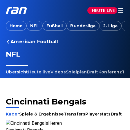
HEUTE LIVE
Home
NFL
Fußball
Bundesliga
2. Liga
T
American Football
NFL
Übersicht
Heute live
Videos
Spielplan
Draft
Konferenz
Tab
Cincinnati Bengals
Kader
Spiele & Ergebnisse
Transfers
Playerstats
Draft