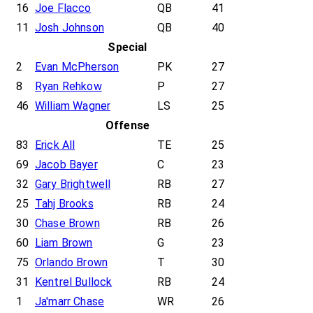
16
Joe Flacco
QB
41
11
Josh Johnson
QB
40
Special
2
Evan McPherson
PK
27
8
Ryan Rehkow
P
27
46
William Wagner
LS
25
Offense
83
Erick All
TE
25
69
Jacob Bayer
C
23
32
Gary Brightwell
RB
27
25
Tahj Brooks
RB
24
30
Chase Brown
RB
26
60
Liam Brown
G
23
75
Orlando Brown
T
30
31
Kentrel Bullock
RB
24
1
Ja'marr Chase
WR
26