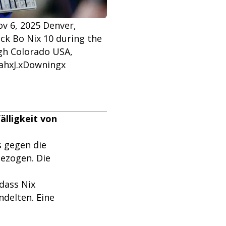
v 6, 2025 Denver,
ck Bo Nix 10 during the
igh Colorado USA,
ahxJ.xDowningx
älligkeit von
s gegen die
ezogen. Die
 dass Nix
andelten. Eine