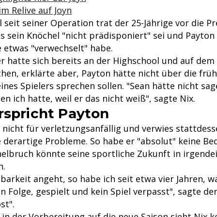
im Relive auf Joyn
seit seiner Operation trat der 25-Jährige vor die P
ass sein Knöchel "nicht prädisponiert" sei und Payton
 etwas "verwechselt" habe.
er hatte sich bereits an der Highschool und auf dem
hen, erklärte aber, Payton hätte nicht über die frü
nes Spielers sprechen sollen. "Sean hätte nicht sag
en ich hatte, weil er das nicht weiß", sagte Nix.
rspricht Payton
x nicht für verletzungsanfällig und verwies stattdess
e derartige Probleme. So habe er "absolut" keine Be
helbruch könnte seine sportliche Zukunft in irgende
n.
barkeit angeht, so habe ich seit etwa vier Jahren, w
in Folge, gespielt und kein Spiel verpasst", sagte d
st".
in der Vorbereitung auf die neue Saison sieht Nix k