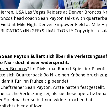
Herren, USA Las Vegas Raiders at Denver Broncos No
oncos head coach Sean Payton talks with quarterba
Field at Mile High. Denver Empower Field at Mile H
BLICATIONxINxGERxSUIxAUTxONLY Copyright: xIsai
Sean Payton äußert sich über die Verletzungsanf
 Nix - doch dieser widerspricht.
nver Broncos
? Im Divisional-Round-Spiel der Playoff
te sich Quarterback
Bo Nix
einen Knöchelbruch zug
 damit für ihn frühzeitig beendet.
 Cheftrainer Sean Payton, Ärzte hätten festgestellt,
eine solche Verletzung sei, als sie diese operativ beh
er Spielmacher selbst nun widersprochen hat.
ghlights hier auf Joyn