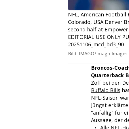
NFL, American Football 
Colorado, USA Denver Br
second half at Empower 
EDITORIAL USE ONLY PU
20251106_mcd_bd3_90
Bild: IMAGO/Imagn Images
Broncos-Coach 
Quarterback Bo
Zoff bei den
De
Buffalo Bills
hat
NFL-Saison war
Jüngst erklärte
"anfällig" für 
Aussage, der d
Alle NFL-Hi