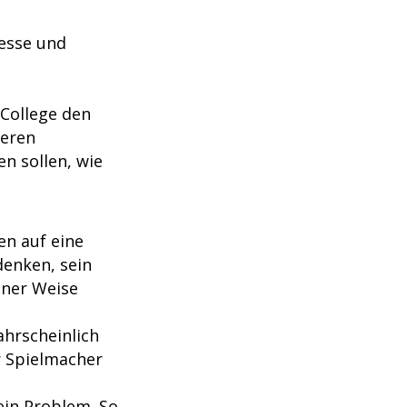
resse und
 College den
heren
en sollen, wie
en auf eine
denken, sein
iner Weise
ahrscheinlich
er Spielmacher
ein Problem. So