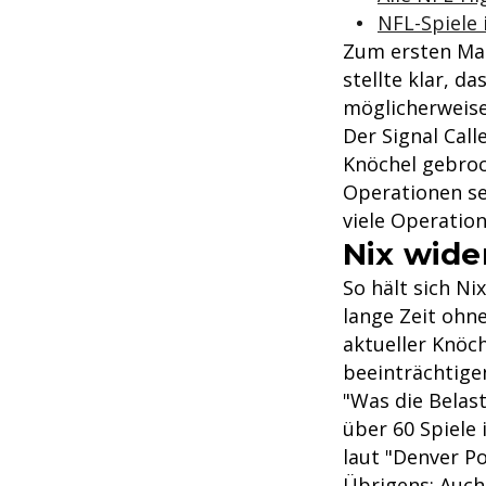
NFL-Spiele 
Zum ersten Mal 
stellte klar, d
möglicherweise
Der Signal Call
Knöchel gebroc
Operationen sei
viele Operation
Nix wide
So hält sich Ni
lange Zeit ohn
aktueller Knöc
beeinträchtige
"Was die Belast
über 60 Spiele 
laut "Denver Po
Übrigens: Auch 