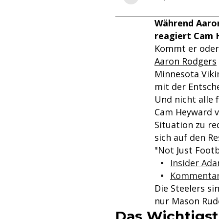
Während Aaron 
reagiert Cam 
Kommt er oder
Aaron Rodgers
Minnesota Viki
mit der Entsche
Und nicht alle 
Cam Heyward vo
Situation zu re
sich auf den R
"Not Just Footb
Insider Ad
Kommentar: 
Die Steelers s
nur Mason Rud
Das Wichtigst