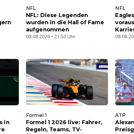
NFL
NFL
NFL: Diese Legenden
Eagles
gern
wurden in die Hall of Fame
voraus
aufgenommen
Karri
08.08.2026 • 21:50 Uhr
08.08.20
Formel 1
ATP
s in
Formel 1 2026 live: Fahrer,
Alexa
re
Regeln, Teams, TV-
Preisg