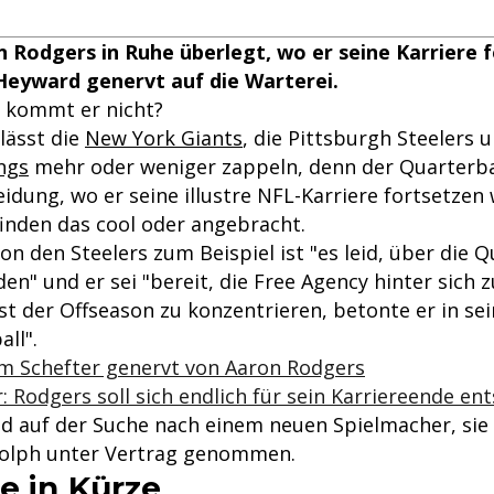
Rodgers in Ruhe überlegt, wo er seine Karriere fo
Heyward genervt auf die Warterei.
 kommt er nicht?
lässt die
New York Giants
, die Pittsburgh Steelers 
ngs
mehr oder weniger zappeln, denn der Quarterbac
idung, wo er seine illustre NFL-Karriere fortsetzen wi
finden das cool oder angebracht.
n den Steelers zum Beispiel ist "es leid, über die 
den" und er sei "bereit, die Free Agency hinter sich 
est der Offseason zu konzentrieren, betonte er in s
all".
am Schefter genervt von Aaron Rodgers
Rodgers soll sich endlich für sein Karriereende en
ind auf der Suche nach einem neuen Spielmacher, sie
olph unter Vertrag genommen.
e in Kürze