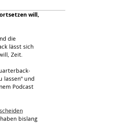
rtsetzen will,
und die
k lässt sich
ll, Zeit.
Quarterback-
zu lassen" und
einem Podcast
tscheiden
 haben bislang