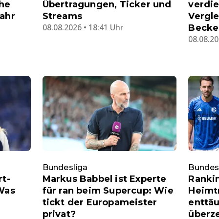
che
Übertragungen, Ticker und
verdie
Jahr
Streams
Vergle
08.08.2026 • 18:41 Uhr
Becke
08.08.20
Bundesliga
Bundes
rt-
Markus Babbel ist Experte
Ranki
 Was
für ran beim Supercup: Wie
Heimtr
tickt der Europameister
enttäu
privat?
überz