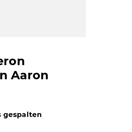
eron
an Aaron
s gespalten