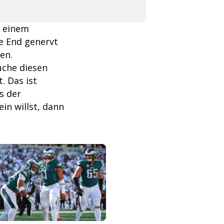
n einem
e End genervt
en.
auche diesen
. Das ist
as der
in willst, dann