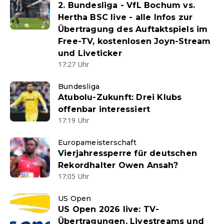
2. Bundesliga - VfL Bochum vs.
Hertha BSC live - alle Infos zur
Übertragung des Auftaktspiels im
Free-TV, kostenlosen Joyn-Stream
und Liveticker
17:27 Uhr
Bundesliga
Atubolu-Zukunft: Drei Klubs
offenbar interessiert
17:19 Uhr
Europameisterschaft
Vierjahressperre für deutschen
Rekordhalter Owen Ansah?
17:05 Uhr
US Open
US Open 2026 live: TV-
Übertragungen, Livestreams und