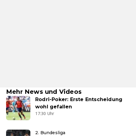
Mehr News und Videos
Rodri-Poker: Erste Entscheidung
wohl gefallen
17:30 Uhr
2. Bundesliga