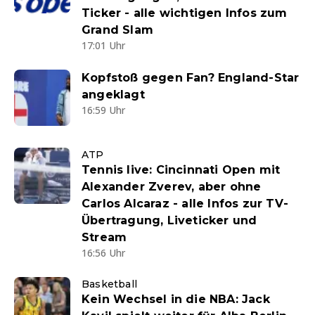
Ticker - alle wichtigen Infos zum
Grand Slam
17:01 Uhr
Kopfstoß gegen Fan? England-Star
angeklagt
16:59 Uhr
ATP
Tennis live: Cincinnati Open mit
Alexander Zverev, aber ohne
Carlos Alcaraz - alle Infos zur TV-
Übertragung, Liveticker und
Stream
16:56 Uhr
Basketball
Kein Wechsel in die NBA: Jack