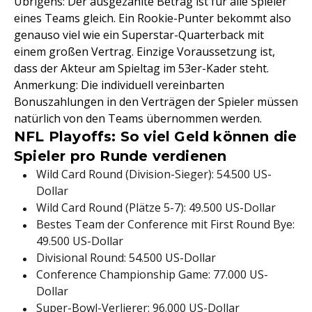
Übrigens: Der ausgezahlte Betrag ist für alle Spieler
eines Teams gleich. Ein Rookie-Punter bekommt also
genauso viel wie ein Superstar-Quarterback mit
einem großen Vertrag. Einzige Voraussetzung ist,
dass der Akteur am Spieltag im 53er-Kader steht.
Anmerkung: Die individuell vereinbarten
Bonuszahlungen in den Verträgen der Spieler müssen
natürlich von den Teams übernommen werden.
NFL Playoffs: So viel Geld können die
Spieler pro Runde verdienen
Wild Card Round (Division-Sieger): 54.500 US-
Dollar
Wild Card Round (Plätze 5-7): 49.500 US-Dollar
Bestes Team der Conference mit First Round Bye:
49.500 US-Dollar
Divisional Round: 54.500 US-Dollar
Conference Championship Game: 77.000 US-
Dollar
Super-Bowl-Verlierer: 96.000 US-Dollar