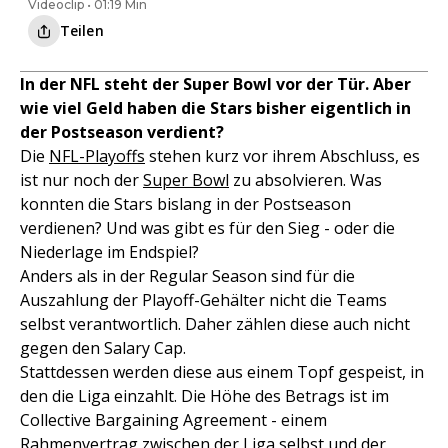
Videoclip • 01:19 Min
Teilen
In der NFL steht der Super Bowl vor der Tür. Aber
wie viel Geld haben die Stars bisher eigentlich in
der Postseason verdient?
Die
NFL-Playoffs
stehen kurz vor ihrem Abschluss, es
ist nur noch der
Super Bowl
zu absolvieren. Was
konnten die Stars bislang in der Postseason
verdienen? Und was gibt es für den Sieg - oder die
Niederlage im Endspiel?
Anders als in der Regular Season sind für die
Auszahlung der Playoff-Gehälter nicht die Teams
selbst verantwortlich. Daher zählen diese auch nicht
gegen den Salary Cap.
Stattdessen werden diese aus einem Topf gespeist, in
den die Liga einzahlt. Die Höhe des Betrags ist im
Collective Bargaining Agreement - einem
Rahmenvertrag zwischen der Liga selbst und der