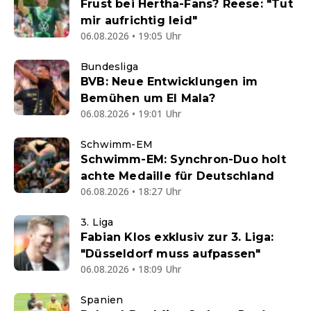
Frust bei Hertha-Fans? Reese: "Tut
mir aufrichtig leid"
06.08.2026 • 19:05 Uhr
Bundesliga
BVB: Neue Entwicklungen im
Bemühen um El Mala?
06.08.2026 • 19:01 Uhr
Schwimm-EM
Schwimm-EM: Synchron-Duo holt
achte Medaille für Deutschland
06.08.2026 • 18:27 Uhr
3. Liga
Fabian Klos exklusiv zur 3. Liga:
"Düsseldorf muss aufpassen"
06.08.2026 • 18:09 Uhr
Spanien