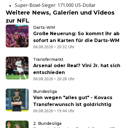
Super-Bowl-Sieger: 171.000 US-Dollar
Weitere News, Galerien und Videos
zur NFL
Darts-WM
Große Neuerung: So kommt ihr ab
sofort an Karten für die Darts-WM
06.08.2026 • 20:32 Uhr
Transfermarkt
Arsenal oder Real? Vini Jr. hat sich
entschieden
06.08.2026 • 20:28 Uhr
Bundesliga
Von wegen "alles gut" - Kovacs
Transferwunsch ist goldrichtig
06.08.2026 • 19:44 Uhr
2. Bundesliga