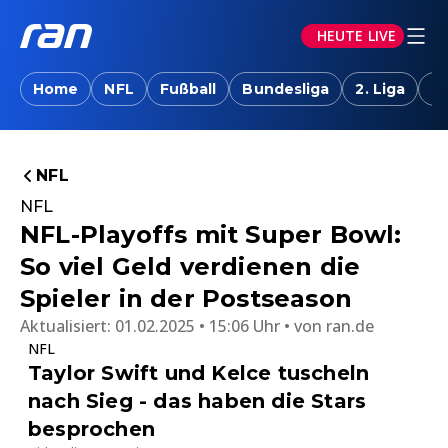
HEUTE LIVE
Home
NFL
Fußball
Bundesliga
2. Liga
T
NFL
NFL
NFL-Playoffs mit Super Bowl:
So viel Geld verdienen die
Spieler in der Postseason
Aktualisiert:
01.02.2025 • 15:06 Uhr
von
ran.de
NFL
Taylor Swift und Kelce tuscheln
nach Sieg - das haben die Stars
besprochen