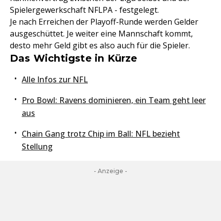
Spielergewerkschaft NFLPA - festgelegt.
Je nach Erreichen der Playoff-Runde werden Gelder
ausgeschüttet. Je weiter eine Mannschaft kommt,
desto mehr Geld gibt es also auch für die Spieler.
Das Wichtigste in Kürze
Alle Infos zur NFL
Pro Bowl: Ravens dominieren, ein Team geht leer
aus
Chain Gang trotz Chip im Ball: NFL bezieht
Stellung
- Anzeige -