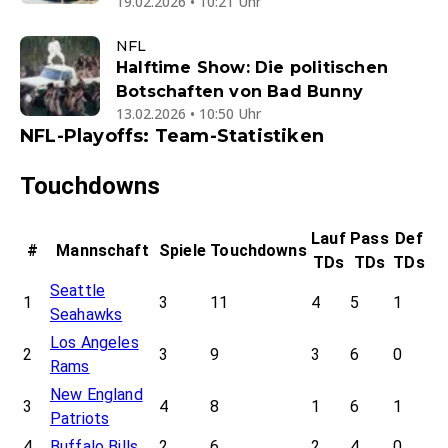
19.02.2026 • 10:21 Uhr
NFL
Halftime Show: Die politischen
Botschaften von Bad Bunny
13.02.2026 • 10:50 Uhr
NFL-Playoffs: Team-Statistiken
Touchdowns
Lauf
Pass
Def
#
Mannschaft
Spiele
Touchdowns
TDs
TDs
TDs
Seattle
1
3
11
4
5
1
Seahawks
Los Angeles
2
3
9
3
6
0
Rams
New England
3
4
8
1
6
1
Patriots
4
Buffalo Bills
2
6
2
4
0