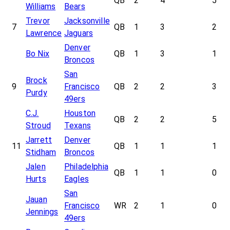
QB
2
4
5
Williams
Bears
Trevor
Jacksonville
7
QB
1
3
2
Lawrence
Jaguars
Denver
Bo Nix
QB
1
3
1
Broncos
San
Brock
9
Francisco
QB
2
2
3
Purdy
49ers
C.J.
Houston
QB
2
2
5
Stroud
Texans
Jarrett
Denver
11
QB
1
1
1
Stidham
Broncos
Jalen
Philadelphia
QB
1
1
0
Hurts
Eagles
San
Jauan
Francisco
WR
2
1
0
Jennings
49ers