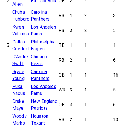
2
Buffalo Bills
QB
2
2
2
Allen
Chuba
Carolina
RB
1
2
3
Hubbard
Panthers
Kyren
Los Angeles
RB
3
2
5
Williams
Rams
Dallas
Philadelphia
5
TE
1
1
1
Goedert
Eagles
D'Andre
Chicago
RB
2
1
6
Swift
Bears
Bryce
Carolina
QB
1
1
16
Young
Panthers
Puka
Los Angeles
WR
3
1
5
Nacua
Rams
Drake
New England
QB
4
1
6
Maye
Patriots
Woody
Houston
RB
2
1
13
Marks
Texans