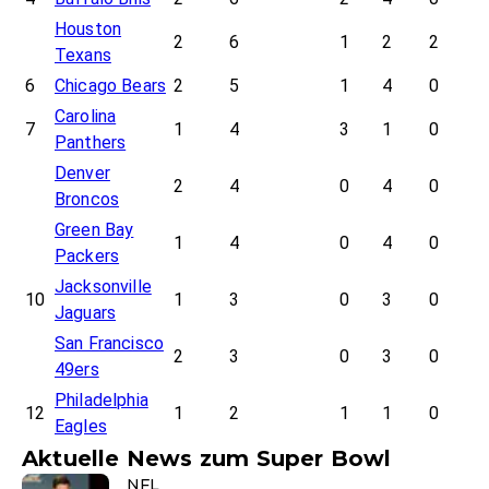
Houston
2
6
1
2
2
Texans
6
Chicago Bears
2
5
1
4
0
Carolina
7
1
4
3
1
0
Panthers
Denver
2
4
0
4
0
Broncos
Green Bay
1
4
0
4
0
Packers
Jacksonville
10
1
3
0
3
0
Jaguars
San Francisco
2
3
0
3
0
49ers
Philadelphia
12
1
2
1
1
0
Eagles
Aktuelle News zum Super Bowl
NFL