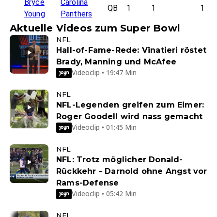
Bryce
Carolina
QB
1
1
1
Young
Panthers
Aktuelle Videos zum Super Bowl
NFL
Hall-of-Fame-Rede: Vinatieri röstet
Brady, Manning und McAfee
Videoclip • 19:47 Min
NFL
NFL-Legenden greifen zum Eimer:
Roger Goodell wird nass gemacht
Videoclip • 01:45 Min
NFL
NFL: Trotz möglicher Donald-
Rückkehr - Darnold ohne Angst vor
Rams-Defense
Videoclip • 05:42 Min
NFL