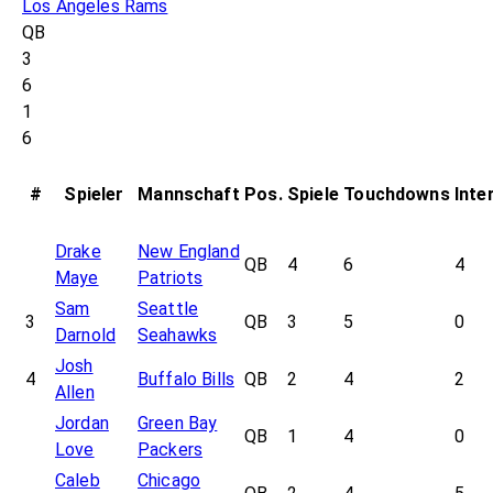
Los Angeles Rams
QB
3
6
1
6
#
Spieler
Mannschaft
Pos.
Spiele
Touchdowns
Inte
Drake
New England
QB
4
6
4
Maye
Patriots
Sam
Seattle
3
QB
3
5
0
Darnold
Seahawks
Josh
4
Buffalo Bills
QB
2
4
2
Allen
Jordan
Green Bay
QB
1
4
0
Love
Packers
Caleb
Chicago