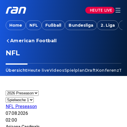
HEUTE LIVE
Home
NFL
Fußball
Bundesliga
2. Liga
T
American Football
NFL - Super Bowl 2027
NFL
Übersicht
Heute live
Videos
Spielplan
Draft
Konferenz
Tab
NFL Preseason
07.08.2026
02:00
Arizona Cardinals