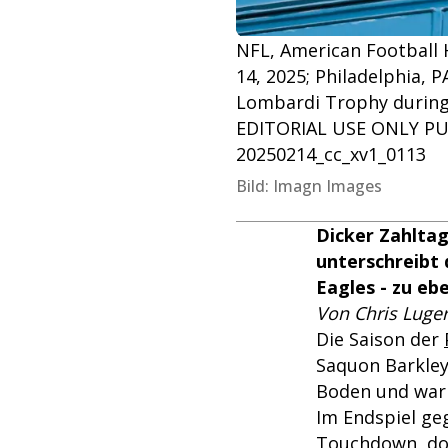
NFL, American Football 
14, 2025; Philadelphia, P
Lombardi Trophy during 
EDITORIAL USE ONLY PU
20250214_cc_xv1_0113
Bild: Imagn Images
Dicker Zahltag
unterschreibt 
Eagles - zu eb
Von Chris Luger
Die Saison der
Saquon Barkley
Boden und war
Im Endspiel ge
Touchdown, doc