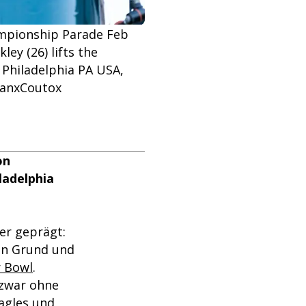
ampionship Parade Feb
ey (26) lifts the
 Philadelphia PA USA,
anxCoutox
on
ladelphia
er geprägt:
 in Grund und
 Bowl
.
 zwar ohne
agles und