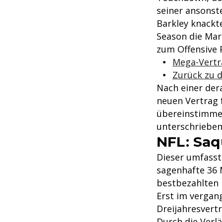
seiner ansonst
Barkley knackte
Season die Mar
zum Offensive 
Mega-Vertr
Zurück zu 
Nach einer der
neuen Vertrag 
übereinstimmen
unterschrieben
NFL: Saq
Dieser umfasst
sagenhafte 36 M
bestbezahlten 
Erst im vergan
Dreijahresvertr
Durch die Verlä