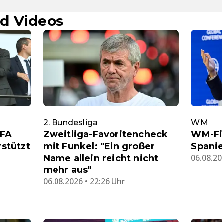
d Videos
2. Bundesliga
WM
EFA
Zweitliga-Favoritencheck
WM-Fi
rstützt
mit Funkel: "Ein großer
Spanie
06.08.20
Name allein reicht nicht
mehr aus"
06.08.2026 • 22:26 Uhr