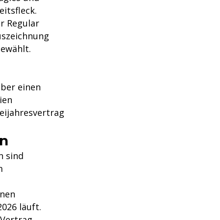
itsfleck.
er Regular
uszeichnung
gewählt.
über einen
ien
eijahresvertrag
en
n sind
m
inen
2026 läuft.
 Vertrag.