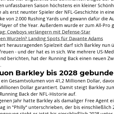
en unfassbaren Saison höchstens ein kleiner Schönhe
 als erst neunter Spieler der NFL-Geschichte in ein
ke von 2.000 Rushing Yards und gewann dafür die A
Player of the Year. Außerdem wurde er zum All-Pro 
ag: Cowboys verlängern mit Defense-Star
den Wurzeln? Landing Spots für Davante Adams
art herausragenden Spielzeit darf sich Barkley nun 
freuen - und der hat es in sich. Wie mehrere US-Med
d berichten, hat der Running Back einen neuen Zw
.
uon Barkley bis 2028 gebund
 ein Gesamtvolumen von 41,2 Millionen Dollar, davo
illionen Dollar garantiert. Damit steigt Barkley zu
Running Back der NFL-Historie auf.
genen Jahr hatte Barkley als damaliger Free Agent e
ag in "Philly" unterschrieben, der bis einschließlich 
ngerung steht er jetzt bis einschließlich 2028 unter