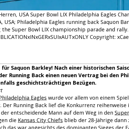
Herren, USA Super Bowl LIX Philadelphia Eagles Ch
A, USA; Philadelphia Eagles running back Saquon Barkl
the Super Bowl LIX championship parade and rally.
BLICATIONxINxGERxSUIxAUTxONLY Copyright: xCae
 für Saquon Barkley! Nach einer historischen Sais
der Running Back einen neuen Vertrag bei den Phi
enfalls geschichtsträchtigen Bezügen.
t
Philadelphia Eagles
wurde vor allem von einem Spiel
. Der Running Back lief die Konkurrenz reihenweise
 der entscheidende Mann auf dem Weg in den
Super
gen die
Kansas City Chiefs
blieb der 28-Jährige dann
h das war angesichts des dominanten Sieges der E