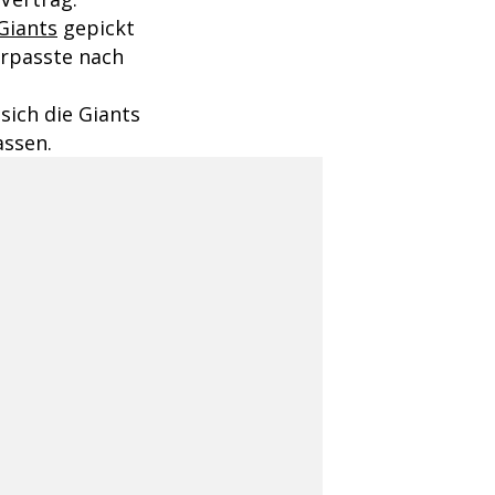
Giants
gepickt
erpasste nach
sich die Giants
assen.