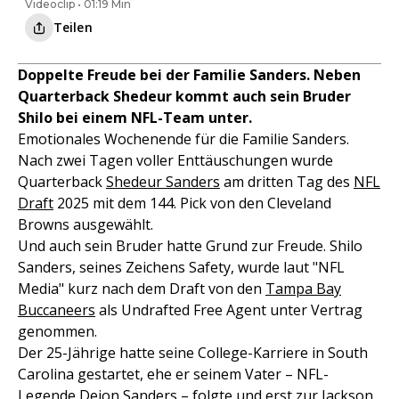
Videoclip • 01:19 Min
Teilen
Doppelte Freude bei der Familie Sanders. Neben
Quarterback Shedeur kommt auch sein Bruder
Shilo bei einem NFL-Team unter.
Emotionales Wochenende für die Familie Sanders.
Nach zwei Tagen voller Enttäuschungen wurde
Quarterback
Shedeur Sanders
am dritten Tag des
NFL
Draft
2025 mit dem 144. Pick von den Cleveland
Browns ausgewählt.
Und auch sein Bruder hatte Grund zur Freude. Shilo
Sanders, seines Zeichens Safety, wurde laut "NFL
Media" kurz nach dem Draft von den
Tampa Bay
Buccaneers
als Undrafted Free Agent unter Vertrag
genommen.
Der 25-Jährige hatte seine College-Karriere in South
Carolina gestartet, ehe er seinem Vater – NFL-
Legende Deion Sanders – folgte und erst zur Jackson