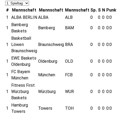
#
Mannschaft
Mannschaft
Mannschaft
Sp.
S
N
Punk
1
ALBA BERLIN
ALBA
ALB
0
0
0
0:0
Bamberg
1
Bamberg
BAM
0
0
0
0:0
Baskets
Basketball
1
Löwen
Braunschweig
BRA
0
0
0
0:0
Braunschweig
EWE Baskets
1
Oldenburg
OLD
0
0
0
0:0
Oldenburg
FC Bayern
1
München
FCB
0
0
0
0:0
München
Fitness First
1
Würzburg
Würzburg
WUR
0
0
0
0:0
Baskets
Hamburg
1
Towers
TOH
0
0
0
0:0
Towers