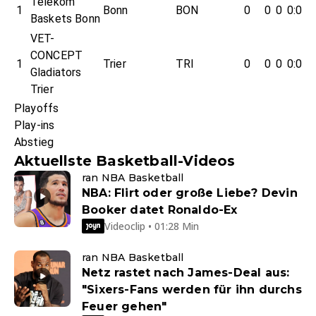
Telekom
1
Bonn
BON
0
0
0
0:0
Baskets Bonn
VET-
CONCEPT
1
Trier
TRI
0
0
0
0:0
Gladiators
Trier
Playoffs
Play-ins
Abstieg
Aktuellste Basketball-Videos
ran NBA Basketball
NBA: Flirt oder große Liebe? Devin
Booker datet Ronaldo-Ex
Videoclip • 01:28 Min
ran NBA Basketball
Netz rastet nach James-Deal aus:
"Sixers-Fans werden für ihn durchs
Feuer gehen"