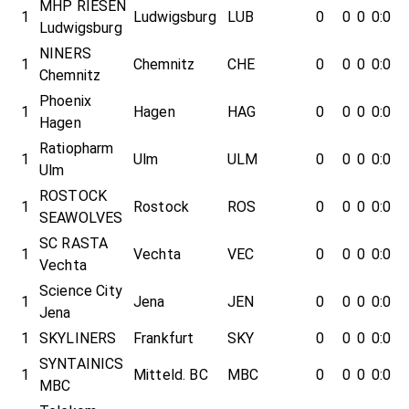
MHP RIESEN
1
Ludwigsburg
LUB
0
0
0
0:0
Ludwigsburg
NINERS
1
Chemnitz
CHE
0
0
0
0:0
Chemnitz
Phoenix
1
Hagen
HAG
0
0
0
0:0
Hagen
Ratiopharm
1
Ulm
ULM
0
0
0
0:0
Ulm
ROSTOCK
1
Rostock
ROS
0
0
0
0:0
SEAWOLVES
SC RASTA
1
Vechta
VEC
0
0
0
0:0
Vechta
Science City
1
Jena
JEN
0
0
0
0:0
Jena
1
SKYLINERS
Frankfurt
SKY
0
0
0
0:0
SYNTAINICS
1
Mitteld. BC
MBC
0
0
0
0:0
MBC