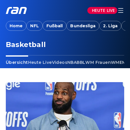
HEUTE LIVE
Home
NFL
Fußball
Bundesliga
2. Liga
T
Basketball
Übersicht
Heute Live
Videos
NBA
BBL
WM Frauen
WM
EM F