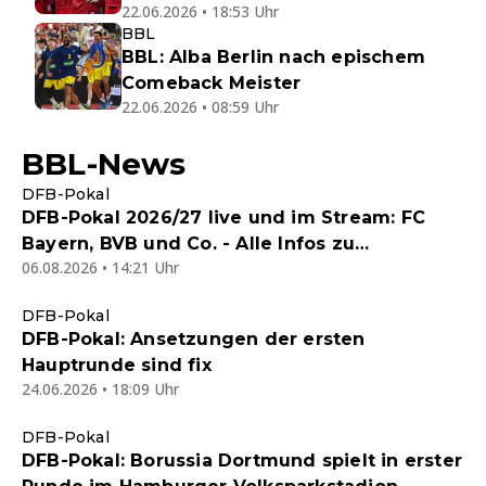
22.06.2026 • 18:53 Uhr
BBL
BBL: Alba Berlin nach epischem
Comeback Meister
22.06.2026 • 08:59 Uhr
BBL-News
DFB-Pokal
DFB-Pokal 2026/27 live und im Stream: FC
Bayern, BVB und Co. - Alle Infos zu
06.08.2026 • 14:21 Uhr
Auslosung, Spielplan und Übertragungen
DFB-Pokal
DFB-Pokal: Ansetzungen der ersten
Hauptrunde sind fix
24.06.2026 • 18:09 Uhr
DFB-Pokal
DFB-Pokal: Borussia Dortmund spielt in erster