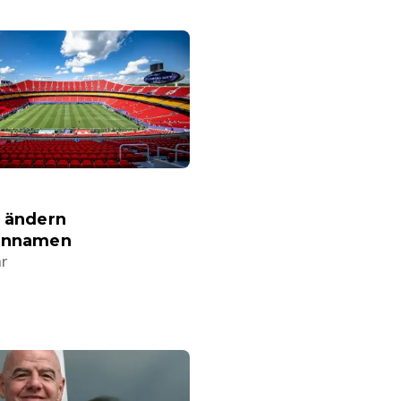
s ändern
onnamen
hr