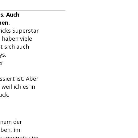
s. Auch
ben.
ricks Superstar
 haben viele
t sich auch
ys
.
er
siert ist. Aber
 weil ich es in
uck.
einem der
eben, im
strundenpick im