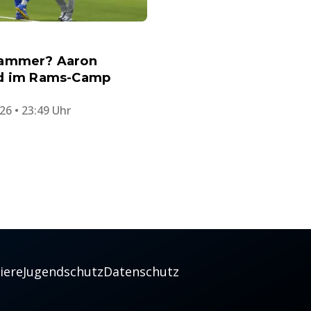
ammer? Aaron
d im Rams-Camp
26 • 23:49 Uhr
iere
Jugendschutz
Datenschutz