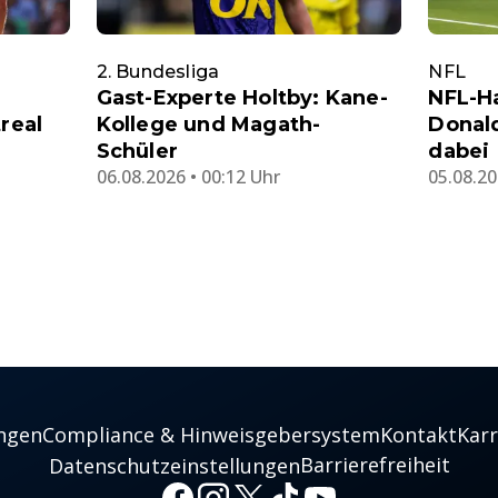
2. Bundesliga
NFL
Gast-Experte Holtby: Kane-
NFL-H
real
Kollege und Magath-
Donal
Schüler
dabei
06.08.2026 • 00:12 Uhr
05.08.20
ngen
Compliance & Hinweisgebersystem
Kontakt
Karr
Barrierefreiheit
Datenschutzeinstellungen