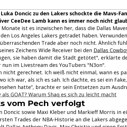
 Luka Doncic zu den Lakers schockte die Mavs-Fan
ver CeeDee Lamb kann es immer noch nicht glau
 Monate ist es inzwischen her, dass die Dallas Mave
den Los Angeles Lakers getradet haben. Verwunden
überraschenden Trade aber noch nicht. Ähnlich fühl
eines Zeichens Wide Receiver bei den
Dallas Cowbo
 lügen, sie haben damit die Stadt getötet", erklärte d
 nun im Livestream des YouTubers "N3on".
 nicht gerechnet. Ich weiß nicht einmal, wann es pas
o ich war, als ich es sah. Ich dachte, es sei ein Fake,
sehen hatte“, brachte er sein Entsetzen zum Ausdr
y als GOAT? Warum Shaq es sich zu leicht macht
s vom Pech verfolgt
n Doncic sowie Maxi Kleber und Markieff Morris in 
sten Trades der NBA-Historie an die Lakers abgeg
lt Dallas Anthony Davis, Max Christie und einen Er