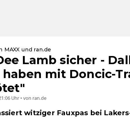
en MAXX und ran.de
ee Lamb sicher - Dal
 haben mit Doncic-Tr
ötet"
21:06 Uhr
von
ran.de
ssiert witziger Fauxpas bei Lakers