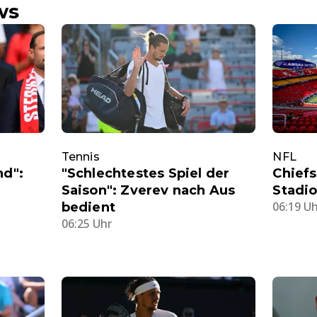
ws
Tennis
NFL
nd":
"Schlechtestes Spiel der
Chief
Saison": Zverev nach Aus
Stadi
06:19 U
bedient
06:25 Uhr