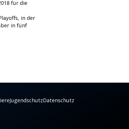
018 für die
.
layoffs, in der
aber in fünf
iere
Jugendschutz
Datenschutz