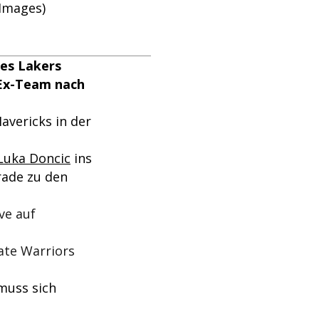
 Images)
les Lakers
 Ex-Team nach
avericks in der
Luka Doncic
ins
rade zu den
ve auf
tate Warriors
muss sich