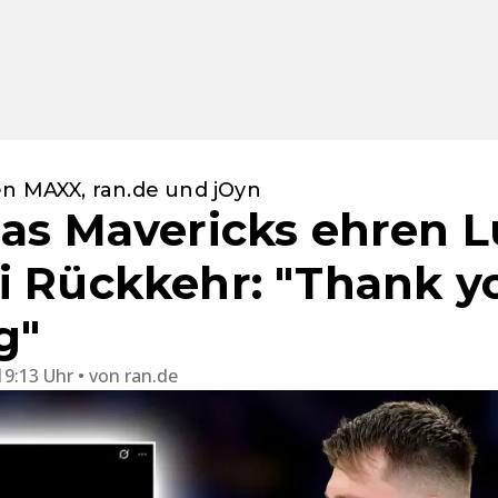
en MAXX, ran.de und jOyn
las Mavericks ehren 
i Rückkehr: "Thank y
g"
19:13 Uhr
von
ran.de