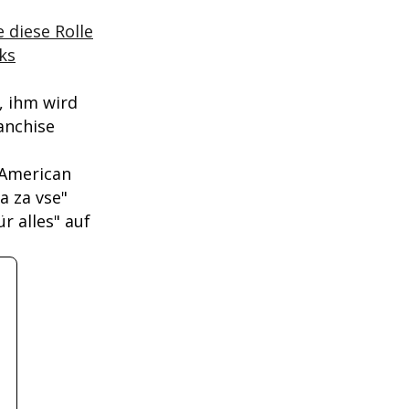
 diese Rolle
ks
, ihm wird
anchise
 American
a za vse"
r alles" auf