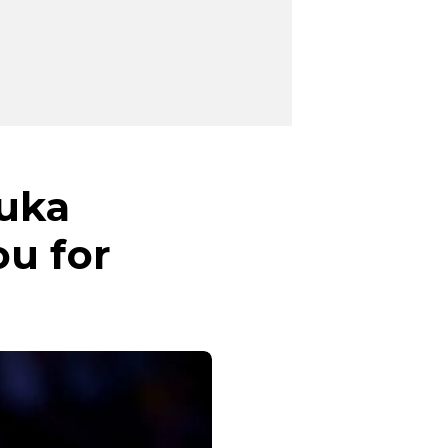
Luka
ou for