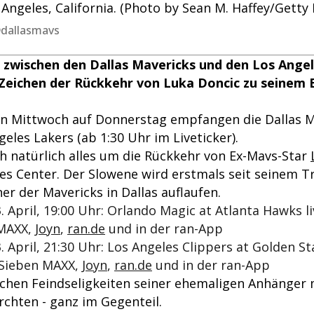
 Angeles, California. (Photo by Sean M. Haffey/Getty
@dallasmavs
 zwischen den Dallas Mavericks und den Los Ange
 Zeichen der Rückkehr von Luka Doncic zu seinem
on Mittwoch auf Donnerstag empfangen die Dallas M
eles Lakers (ab 1:30 Uhr im Liveticker).
ch natürlich alles um die Rückkehr von Ex-Mavs-Star
nes Center. Der Slowene wird erstmals seit seinem T
er der Mavericks in Dallas auflaufen.
. April, 19:00 Uhr: Orlando Magic at Atlanta Hawks li
MAXX,
Joyn
,
ran.de
und in der ran-App
. April, 21:30 Uhr: Los Angeles Clippers at Golden S
oSieben MAXX,
Joyn
,
ran.de
und in der ran-App
chen Feindseligkeiten seiner ehemaligen Anhänger 
rchten - ganz im Gegenteil.