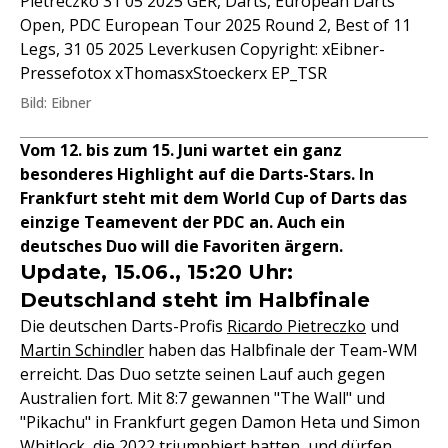
Pietreczko 31 05 2025 GER, Darts, European Darts
Open, PDC European Tour 2025 Round 2, Best of 11
Legs, 31 05 2025 Leverkusen Copyright: xEibner-
Pressefotox xThomasxStoeckerx EP_TSR
Bild: Eibner
Vom 12. bis zum 15. Juni wartet ein ganz
besonderes Highlight auf die Darts-Stars. In
Frankfurt steht mit dem World Cup of Darts das
einzige Teamevent der PDC an. Auch ein
deutsches Duo will die Favoriten ärgern.
Update, 15.06., 15:20 Uhr:
Deutschland steht im Halbfinale
Die deutschen Darts-Profis
Ricardo Pietreczko
und
Martin Schindler
haben das Halbfinale der Team-WM
erreicht. Das Duo setzte seinen Lauf auch gegen
Australien fort. Mit 8:7 gewannen "The Wall" und
"Pikachu" in Frankfurt gegen Damon Heta und Simon
Whitlock, die 2022 triumphiert hatten, und dürfen