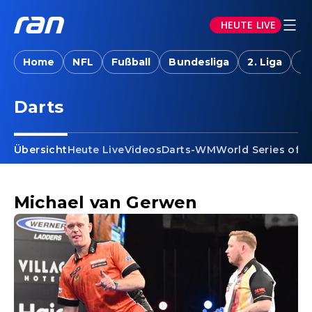
HEUTE LIVE
Home
NFL
Fußball
Bundesliga
2. Liga
T
Darts - Michael van Gerwen
Darts
Übersicht
Heute Live
Videos
Darts-WM
World Series of D
Michael van Gerwen