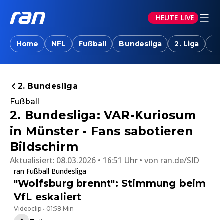
HEUTE LIVE
Home
NFL
Fußball
Bundesliga
2. Liga
T
2. Bundesliga
Fußball
2. Bundesliga: VAR-Kuriosum
in Münster - Fans sabotieren
Bildschirm
Aktualisiert:
08.03.2026 • 16:51 Uhr
von
ran.de/SID
ran Fußball Bundesliga
"Wolfsburg brennt": Stimmung beim
VfL eskaliert
Videoclip • 01:58 Min