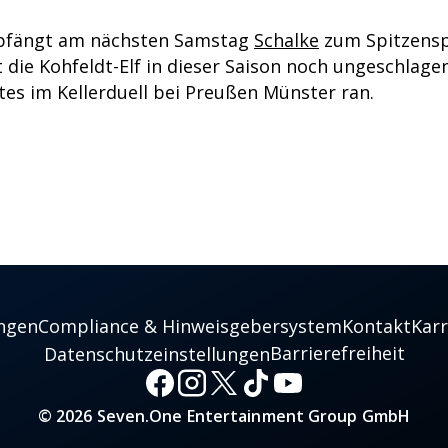
pfängt am nächsten Samstag
Schalke
zum Spitzensp
st die Kohfeldt-Elf in dieser Saison noch ungeschla
tes im Kellerduell bei Preußen Münster ran.
ngen
Compliance & Hinweisgebersystem
Kontakt
Karr
Barrierefreiheit
Datenschutzeinstellungen
© 2026 Seven.One Entertainment Group GmbH