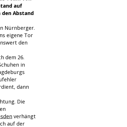
stand auf
n den Abstand
an Nürnberger.
ins eigene Tor
henswert den
ch dem 26.
Schuhen in
Magdeburgs
ufehler
rdient, dann
htung. Die
ven
esden
verhängt
ch auf der