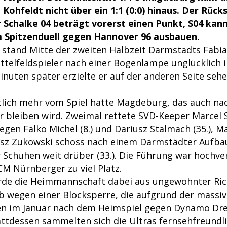
 Kohfeldt nicht über ein 1:1 (0:0) hinaus. Der Rück
 Schalke 04 beträgt vorerst einen Punkt, S04 kan
 Spitzenduell gegen Hannover 96 ausbauen.
 stand Mitte der zweiten Halbzeit Darmstadts Fabi
ittelfeldspieler nach einer Bogenlampe unglücklich 
 Minuten später erzielte er auf der anderen Seite se
lich mehr vom Spiel hatte Magdeburg, das auch na
er bleiben wird. Zweimal rettete SVD-Keeper Marcel 
egen Falko Michel (8.) und Dariusz Stalmach (35.), 
sz Zukowski schoss nach einem Darmstädter Aufba
r Schuhen weit drüber (33.). Die Führung war hochve
CM Nürnberger zu viel Platz.
de die Heimmannschaft dabei aus ungewohnter Ric
b wegen einer Blocksperre, die aufgrund der massi
en im Januar nach dem Heimspiel gegen
Dynamo Dr
attdessen sammelten sich die Ultras fernsehfreundli