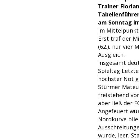
Trainer Florian
Tabellenführer
am Sonntag im
Im Mittelpunkt
Erst traf der M
(62.), nur vier
Ausgleich.
Insgesamt deut
Spieltag Letzt
höchster Not g
Stürmer Mateu
freistehend vo
aber ließ der F
Angefeuert wur
Nordkurve blie
Ausschreitung
wurde, leer. St