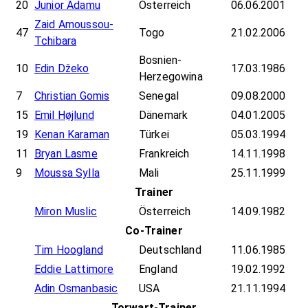
20
Junior Adamu
Österreich
06.06.2001
Zaid Amoussou-
47
Togo
21.02.2006
Tchibara
Bosnien-
10
Edin Džeko
17.03.1986
Herzegowina
7
Christian Gomis
Senegal
09.08.2000
15
Emil Højlund
Dänemark
04.01.2005
19
Kenan Karaman
Türkei
05.03.1994
11
Bryan Lasme
Frankreich
14.11.1998
9
Moussa Sylla
Mali
25.11.1999
Trainer
Miron Muslic
Österreich
14.09.1982
Co-Trainer
Tim Hoogland
Deutschland
11.06.1985
Eddie Lattimore
England
19.02.1992
Adin Osmanbasic
USA
21.11.1994
Torwart-Trainer