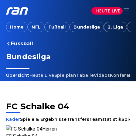
HEUTE LIVE
Home
NFL
Fußball
Bundesliga
2. Liga
T
Fussball
Bundesliga
Übersicht
Heute Live
Spielplan
Tabelle
Videos
Konferenz
FC Schalke 04
Kader
Spiele & Ergebnisse
Transfers
Teamstatistik
Spiele