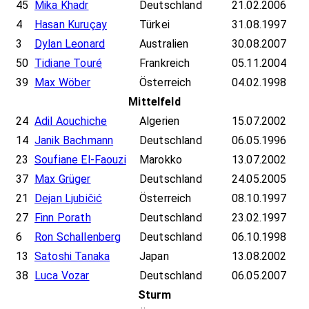
45
Mika Khadr
Deutschland
21.02.2006
4
Hasan Kuruçay
Türkei
31.08.1997
3
Dylan Leonard
Australien
30.08.2007
50
Tidiane Touré
Frankreich
05.11.2004
39
Max Wöber
Österreich
04.02.1998
Mittelfeld
24
Adil Aouchiche
Algerien
15.07.2002
14
Janik Bachmann
Deutschland
06.05.1996
23
Soufiane El-Faouzi
Marokko
13.07.2002
37
Max Grüger
Deutschland
24.05.2005
21
Dejan Ljubičić
Österreich
08.10.1997
27
Finn Porath
Deutschland
23.02.1997
6
Ron Schallenberg
Deutschland
06.10.1998
13
Satoshi Tanaka
Japan
13.08.2002
38
Luca Vozar
Deutschland
06.05.2007
Sturm