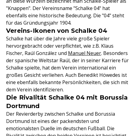
an diese Wurzeln bezeichnet man Schalke-Spieler als
"Knappen". Der Vereinsname "Schalke 04" hat
ebenfalls eine historische Bedeutung. Die "04" steht
für das Gründungsjahr 1904.
Vereins-Ikonen von Schalke 04
Schalke hat über die Jahre viele große Spieler
hervorgebracht oder verpflichtet, wie z.B. Klaus
Fischer, Raúl González und
Manuel Neuer
. Besonders
der spanische Weltstar Raúl, der in seiner Karriere für
Schalke spielte, hat dem Verein international ein
großes Gesicht verliehen. Auch Benedikt Höwedes ist
eine ebenfalls bekannte Persönlichkeiten, die sich mit
dem Verein identifizieren.
Die Rivalität Schalke 04 mit Borussia
Dortmund
Der Revierderby zwischen Schalke und Borussia
Dortmund ist eines der packendsten und
emotionalsten Duelle im deutschen Fußball. Die
Rivalität zwischen den beiden Vereinen ist berüchtigt,