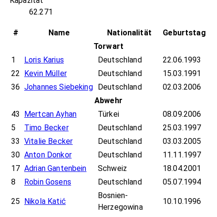
Kapazität
62.271
#
Name
Nationalität
Geburtstag
Torwart
1
Loris Karius
Deutschland
22.06.1993
22
Kevin Müller
Deutschland
15.03.1991
36
Johannes Siebeking
Deutschland
02.03.2006
Abwehr
43
Mertcan Ayhan
Türkei
08.09.2006
5
Timo Becker
Deutschland
25.03.1997
33
Vitalie Becker
Deutschland
03.03.2005
30
Anton Donkor
Deutschland
11.11.1997
17
Adrian Gantenbein
Schweiz
18.04.2001
8
Robin Gosens
Deutschland
05.07.1994
Bosnien-
25
Nikola Katić
10.10.1996
Herzegowina