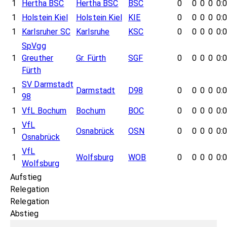
1
Hertha BSC
Hertha BSC
BSC
0
0
0
0
0:
1
Holstein Kiel
Holstein Kiel
KIE
0
0
0
0
0:
1
Karlsruher SC
Karlsruhe
KSC
0
0
0
0
0:
SpVgg
1
Greuther
Gr. Fürth
SGF
0
0
0
0
0:
Fürth
SV Darmstadt
1
Darmstadt
D98
0
0
0
0
0:
98
1
VfL Bochum
Bochum
BOC
0
0
0
0
0:
VfL
1
Osnabrück
OSN
0
0
0
0
0:
Osnabrück
VfL
1
Wolfsburg
WOB
0
0
0
0
0:
Wolfsburg
Aufstieg
Relegation
Relegation
Abstieg