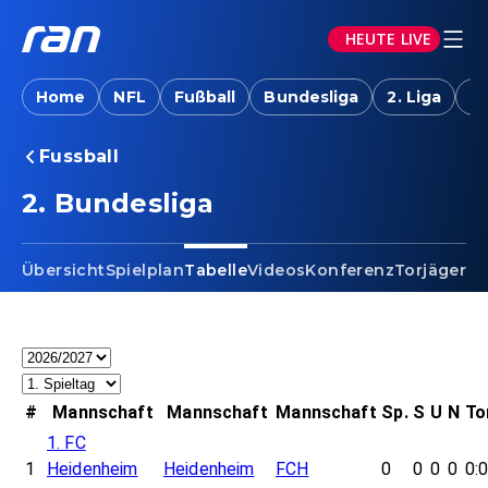
HEUTE LIVE
Home
NFL
Fußball
Bundesliga
2. Liga
T
Fussball
2. Bundesliga - Tabelle
2. Bundesliga
Übersicht
Spielplan
Tabelle
Videos
Konferenz
Torjäger
Ta
#
Mannschaft
Mannschaft
Mannschaft
Sp.
S
U
N
To
1. FC
1
Heidenheim
Heidenheim
FCH
0
0
0
0
0: