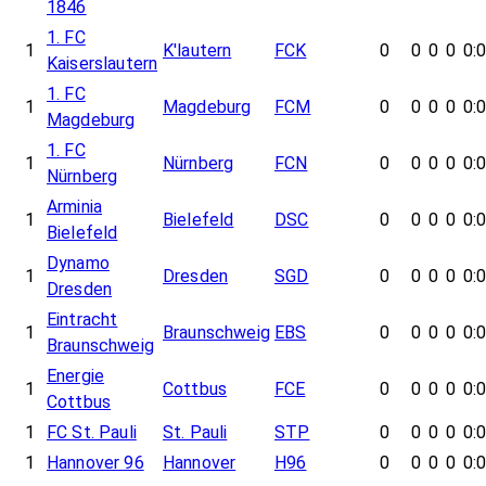
1846
1. FC
1
K'lautern
FCK
0
0
0
0
0:
Kaiserslautern
1. FC
1
Magdeburg
FCM
0
0
0
0
0:
Magdeburg
1. FC
1
Nürnberg
FCN
0
0
0
0
0:
Nürnberg
Arminia
1
Bielefeld
DSC
0
0
0
0
0:
Bielefeld
Dynamo
1
Dresden
SGD
0
0
0
0
0:
Dresden
Eintracht
1
Braunschweig
EBS
0
0
0
0
0:
Braunschweig
Energie
1
Cottbus
FCE
0
0
0
0
0:
Cottbus
1
FC St. Pauli
St. Pauli
STP
0
0
0
0
0:
1
Hannover 96
Hannover
H96
0
0
0
0
0: