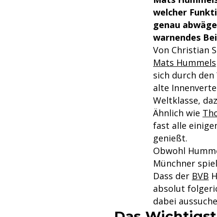
welcher Funkti
genau abwägen,
warnendes Bei
Von Christian 
Mats Hummels
sich durch den
alte Innenverte
Weltklasse, da
Ähnlich wie
Tho
fast alle eini
genießt.
Obwohl Hummel
Münchner spiel
Dass der
BVB
H
absolut folgeri
dabei aussuchen
Das Wichtigst