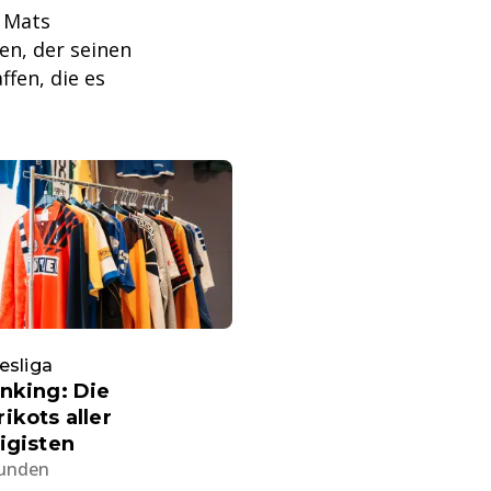
e Mats
n, der seinen
ffen, die es
esliga
nking: Die
ikots aller
igisten
tunden