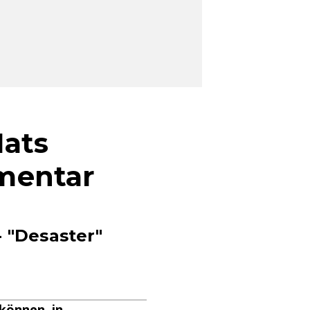
Mats
mentar
- "Desaster"
können, in