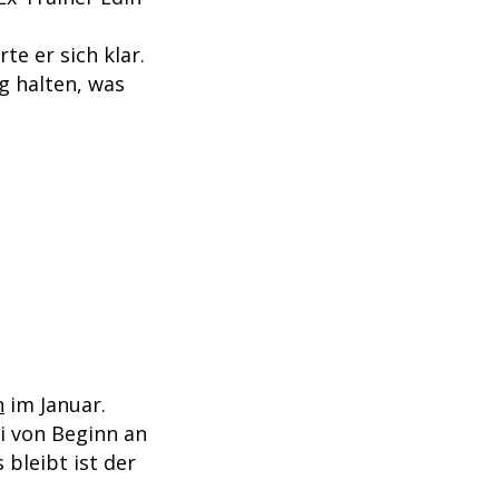
te er sich klar.
g halten, was
n
im Januar.
i von Beginn an
 bleibt ist der