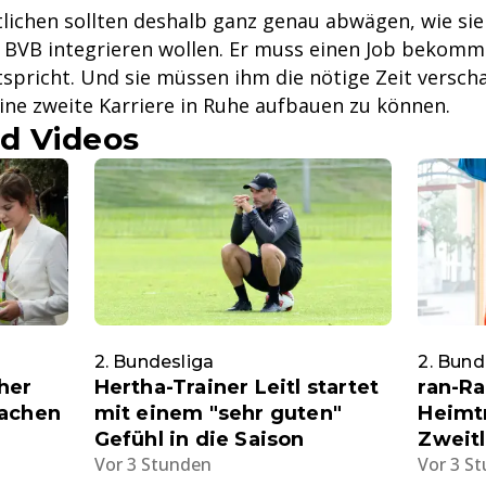
lichen sollten deshalb ganz genau abwägen, wie si
VB integrieren wollen. Er muss einen Job bekomme
spricht. Und sie müssen ihm die nötige Zeit verscha
ine zweite Karriere in Ruhe aufbauen zu können.
d Videos
2. Bundesliga
2. Bund
her
Hertha-Trainer Leitl startet
ran-Ra
machen
mit einem "sehr guten"
Heimtr
Gefühl in die Saison
Zweitl
Vor 3 Stunden
Vor 3 S