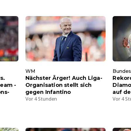
WM
Bundes
s.
Nächster Ärger! Auch Liga-
Rekord
ream -
Organisation stellt sich
Diamo
ons-
gegen Infantino
auf de
Vor 4 Stunden
Vor 4 S