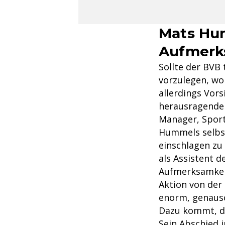
Mats Hu
Aufmerk
Sollte der BVB 
vorzulegen, wo
allerdings Vors
herausragender
Manager, Sport
Hummels selbst
einschlagen zu
als Assistent 
Aufmerksamkei
Aktion von der
enorm, genauso
Dazu kommt, da
Sein Abschied i