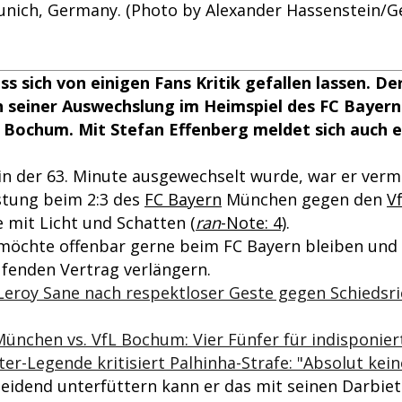
nich, Germany. (Photo by Alexander Hassenstein/G
s sich von einigen Fans Kritik gefallen lassen. Der
h seiner Auswechslung im Heimspiel des FC Bayer
Bochum. Mit Stefan Effenberg meldet sich auch ei
in der 63. Minute ausgewechselt wurde, war er verm
stung beim 2:3 des
FC Bayern
München gegen den
V
e mit Licht und Schatten
(
ran
-Note: 4)
.
 möchte offenbar gerne beim FC Bayern bleiben und
enden Vertrag verlängern.
Leroy Sane nach respektloser Geste gegen Schiedsri
ünchen vs. VfL Bochum: Vier Fünfer für indisponie
ter-Legende kritisiert Palhinha-Strafe: "Absolut kei
heidend unterfüttern kann er das mit seinen Darbiet