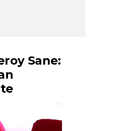
eroy Sane:
fan
rte