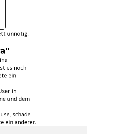
tt unnötig.
va"
ine
ist es noch
ete ein
User in
Mane und dem
suse, schade
e ein anderer.