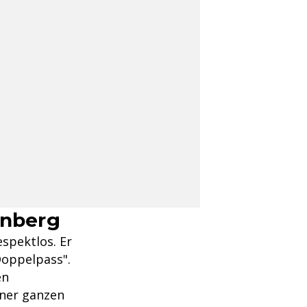
enberg
spektlos. Er
Doppelpass".
en
einer ganzen