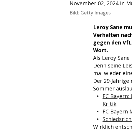
November 02, 2024 in Mu
Bild: Getty Images
Leroy Sane mus
Verhalten nac
gegen den VfL 
Wort.
Als Leroy Sane 
Denn seine Lei
mal wieder ein
Der 29-Jährige
Sommer auslauf
FC Bayern: 
Kritik
FC Bayern M
Schiedsrich
Wirklich entsc