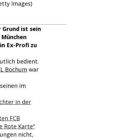
etty Images)
 Grund ist sein
n München
n Ex-Profi zu
utlich bedient.
fL Bochum
war
 seinen im
chter in der
rten FCB
ne Rote Karte"
ungen nicht,