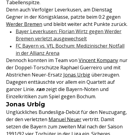
Tabellenspitze.
Denn auch Verfolger Leverkusen, am Dienstag
Gegner in der Königsklasse, patzte beim 0:2 gegen
Werder Bremen
und bleibt weiter acht Punkte zurück.
Bayer Leverkusen: Florian Wirtz gegen Werder
Bremen verletzt ausgewechselt
FC Bayern vs. VfL Bochum: Medizinischer Notfall
in der Allianz Arena
Dennoch konnten im Team von
Vincent Kompany
nur
der Doppel-Torschütze Raphael Guerreiro und mit
Abstrichen Neuer-Ersatz
Jonas Urbig
überzeugen.
Dagegen enttäuschte vor allem ein Quartett auf
ganzer Linie.
ran
zeigt die Bayern-Noten und
Einzelkritiken zum Spiel gegen Bochum.
Jonas Urbig
Unglückliches Bundesliga-Debüt für den Neuzugang,
der den verletzten
Manuel Neuer
vertritt. Damit
setzen die Bayern zum zweiten Mal nach der Saison
1991/92 vier Torhüter in der Liga ein. Sicheres