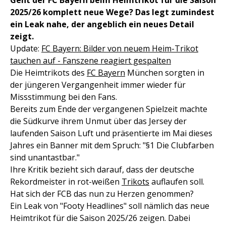
Geht der FC Bayern beim Heimtrikot für die Saison
2025/26 komplett neue Wege? Das legt zumindest
ein Leak nahe, der angeblich ein neues Detail
zeigt.
Update:
FC Bayern: Bilder von neuem Heim-Trikot
tauchen auf - Fanszene reagiert gespalten
Die Heimtrikots des
FC Bayern
München sorgten in
der jüngeren Vergangenheit immer wieder für
Missstimmung bei den Fans.
Bereits zum Ende der vergangenen Spielzeit machte
die Südkurve ihrem Unmut über das Jersey der
laufenden Saison Luft und präsentierte im Mai dieses
Jahres ein Banner mit dem Spruch: "§1 Die Clubfarben
sind unantastbar."
Ihre Kritik bezieht sich darauf, dass der deutsche
Rekordmeister in rot-weißen
Trikots
auflaufen soll.
Hat sich der FCB das nun zu Herzen genommen?
Ein Leak von "Footy Headlines" soll nämlich das neue
Heimtrikot für die Saison 2025/26 zeigen. Dabei