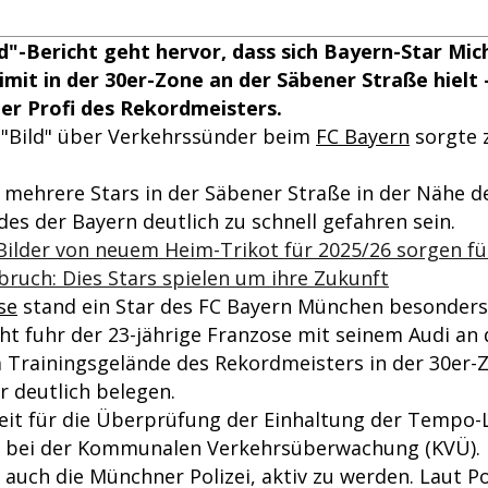
d"-Bericht geht hervor, dass sich Bayern-Star Mich
mit in der 30er-Zone an der Säbener Straße hielt 
iger Profi des Rekordmeisters.
r "Bild" über Verkehrssünder beim
FC Bayern
sorgte z
mehrere Stars in der Säbener Straße in der Nähe d
es der Bayern deutlich zu schnell gefahren sein.
Bilder von neuem Heim-Trikot für 2025/26 sorgen f
ruch: Dies Stars spielen um ihre Zukunft
se
stand ein Star des FC Bayern München besonders
ht fuhr der 23-jährige Franzose mit seinem Audi an
 Trainingsgelände des Rekordmeisters in der 30er-
r deutlich belegen.
eit für die Überprüfung der Einhaltung der Tempo-Li
h bei der Kommunalen Verkehrsüberwachung (KVÜ).
auch die Münchner Polizei, aktiv zu werden. Laut Po