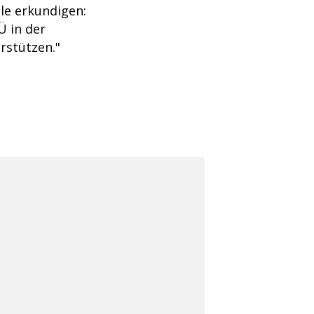
le erkundigen:
Ü in der
rstützen."