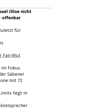
ael Olise nicht
- offenbar
uletzt für
es
ür Fan-Wut
 im Fokus.
 der Säbener
Zone mit 72
mits liegt in
lizeisprecher