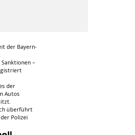
it der Bayern-
.
e Sanktionen –
gistriert
es der
en Autos
itzt.
ich überführt
der Polizei
ell