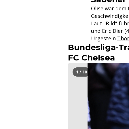
Olise war dem B
Geschwindigkei
Laut "Bild" fuh
und Eric Dier (
Urgestein
Thom
Bundesliga-Tr
FC Chelsea
1 / 10