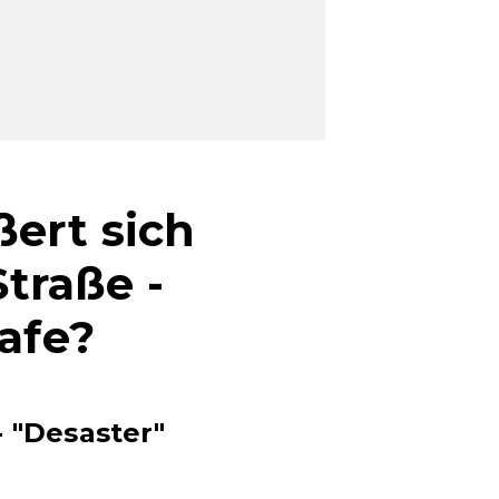
ert sich
traße -
afe?
- "Desaster"