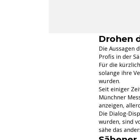
Drohen d
Die Aussagen de
Profis in der 
Für die kürzli
solange ihre Ve
wurden.
Seit einiger Ze
Münchner Messg
anzeigen, aller
Die Dialog-Dis
wurden, sind vo
sähe das ander
Säbener 