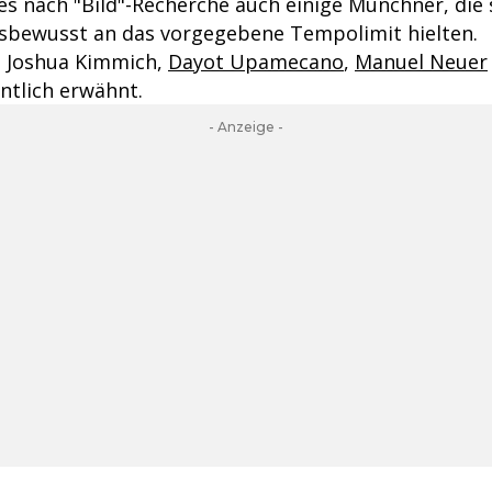
es nach "Bild"-Recherche auch einige Münchner, die 
sbewusst an das vorgegebene Tempolimit hielten.
n Joshua Kimmich,
Dayot Upamecano
,
Manuel Neuer
tlich erwähnt.
- Anzeige -