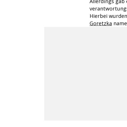
Allerdings gab 
verantwortung
Hierbei wurde
Goretzka
namen