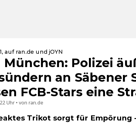
.1, auf ran.de und jOYN
 München: Polizei äuß
ündern an Säbener S
sen FCB-Stars eine Str
:22 Uhr
von
ran.de
eaktes Trikot sorgt für Empörung 