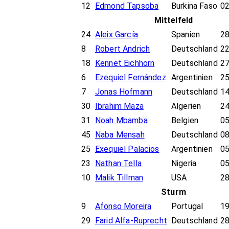
12
Edmond Tapsoba
Burkina Faso
02
Mittelfeld
24
Aleix García
Spanien
28
8
Robert Andrich
Deutschland
22
18
Kennet Eichhorn
Deutschland
27
6
Ezequiel Fernández
Argentinien
25
7
Jonas Hofmann
Deutschland
14
30
Ibrahim Maza
Algerien
24
31
Noah Mbamba
Belgien
05
45
Naba Mensah
Deutschland
08
25
Exequiel Palacios
Argentinien
05
23
Nathan Tella
Nigeria
05
10
Malik Tillman
USA
28
Sturm
9
Afonso Moreira
Portugal
19
29
Farid Alfa-Ruprecht
Deutschland
28