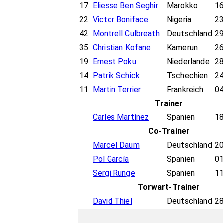
17
Eliesse Ben Seghir
Marokko
16
22
Victor Boniface
Nigeria
23
42
Montrell Culbreath
Deutschland
29
35
Christian Kofane
Kamerun
26
19
Ernest Poku
Niederlande
28
14
Patrik Schick
Tschechien
24
11
Martin Terrier
Frankreich
04
Trainer
Carles Martínez
Spanien
18
Co-Trainer
Marcel Daum
Deutschland
20
Pol García
Spanien
01
Sergi Runge
Spanien
11
Torwart-Trainer
David Thiel
Deutschland
28