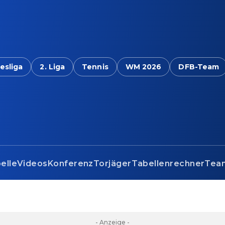
esliga
2. Liga
Tennis
WM 2026
DFB-Team
elle
Videos
Konferenz
Torjäger
Tabellenrechner
Tea
- Anzeige -