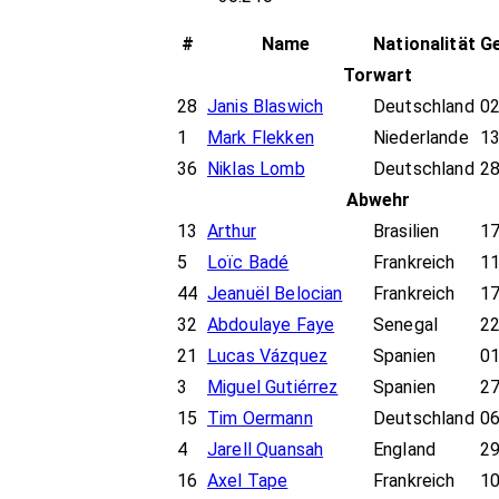
#
Name
Nationalität
G
Torwart
28
Janis Blaswich
Deutschland
02
1
Mark Flekken
Niederlande
13
36
Niklas Lomb
Deutschland
28
Abwehr
13
Arthur
Brasilien
17
5
Loïc Badé
Frankreich
11
44
Jeanuël Belocian
Frankreich
17
32
Abdoulaye Faye
Senegal
22
21
Lucas Vázquez
Spanien
01
3
Miguel Gutiérrez
Spanien
27
15
Tim Oermann
Deutschland
06
4
Jarell Quansah
England
29
16
Axel Tape
Frankreich
10