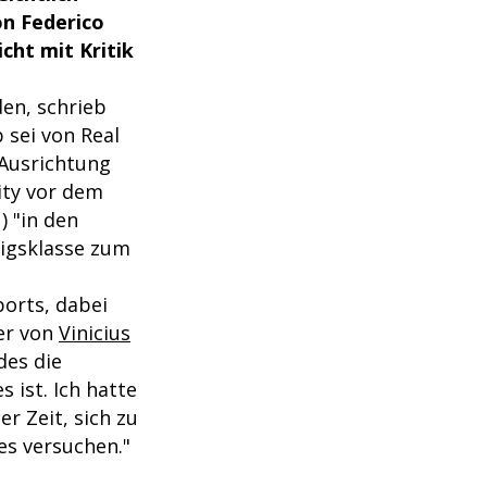
on Federico
cht mit Kritik
den, schrieb
 sei von Real
 Ausrichtung
ity vor dem
 "in den
nigsklasse zum
ports, dabei
er von
Vinicius
des die
 ist. Ich hatte
er Zeit, sich zu
es versuchen."