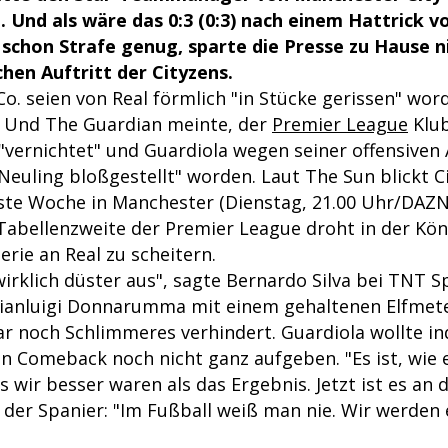
nd als wäre das 0:3 (0:3) nach einem Hattrick v
 schon Strafe genug, sparte die Presse zu Hause ni
en Auftritt der Cityzens.
o. seien von Real förmlich "in Stücke gerissen" wor
 Und The Guardian meinte, der
Premier League
Klub
 "vernichtet" und Guardiola wegen seiner offensiven
 Neuling bloßgestellt" worden. Laut The Sun blickt C
ste Woche in Manchester (Dienstag, 21.00 Uhr/DAZN)
Tabellenzweite der Premier League droht in der Kö
Serie an Real zu scheitern.
 wirklich düster aus", sagte Bernardo Silva bei TNT S
Gianluigi Donnarumma mit einem gehaltenen Elfmet
ar noch Schlimmeres verhindert. Guardiola wollte in
n Comeback noch nicht ganz aufgeben. "Es ist, wie es
s wir besser waren als das Ergebnis. Jetzt ist es an d
 der Spanier: "Im Fußball weiß man nie. Wir werden 