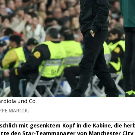
rdiola und Co.
LIPPE MARCOU
schlich mit gesenktem Kopf in die Kabine, die her
atte den Star-Teammanager von Manchester City s