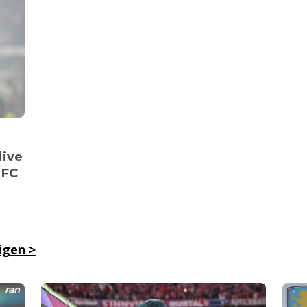
live
 FC
eigen
>