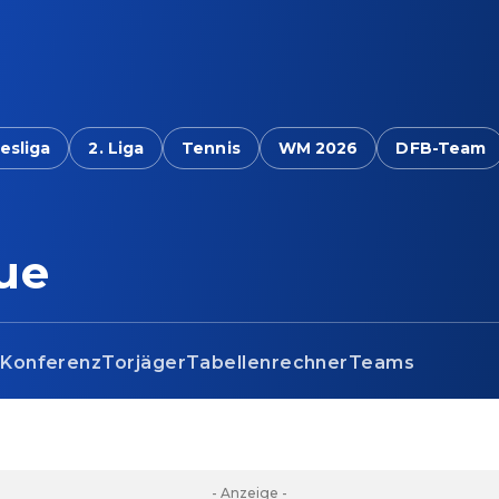
esliga
2. Liga
Tennis
WM 2026
DFB-Team
ue
s
Konferenz
Torjäger
Tabellenrechner
Teams
- Anzeige -