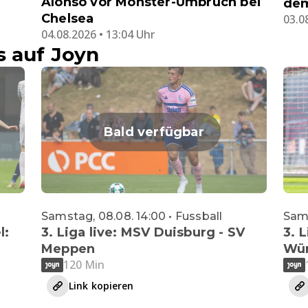
Alonso vor Monster-Umbruch bei
dem
Chelsea
03.0
04.08.2026 • 13:04 Uhr
s auf Joyn
Bald verfügbar
Samstag, 08.08. 14:00 • Fussball
Sams
l:
3. Liga live: MSV Duisburg - SV
3. L
Meppen
Wür
120 Min
Link kopieren