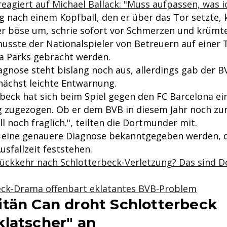
reagiert auf Michael Ballack: "Muss aufpassen, was i
g nach einem Kopfball, den er über das Tor setzte, 
er böse um, schrie sofort vor Schmerzen und krümte
usste der Nationalspieler von Betreuern auf einer 
na Parks gebracht werden.
agnose steht bislang noch aus, allerdings gab der 
ächst leichte Entwarnung.
rbeck hat sich beim Spiel gegen den FC Barcelona ei
 zugezogen. Ob er dem BVB in diesem Jahr noch zu
ell noch fraglich.", teilten die Dortmunder mit.
l eine genauere Diagnose bekanntgegeben werden, d
usfallzeit feststehen.
ckkehr nach Schlotterbeck-Verletzung? Das sind 
eck-Drama offenbart eklatantes BVB-Problem
tän Can droht Schlotterbeck
latscher" an