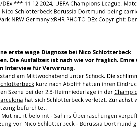
DEx *** 11 12 2024, UEFA Champions League, Match
Nico Schlotterbeck Borussia Dortmund being carried
 Park NRW Germany xRHR PHOTO DEx Copyright: De
ine erste wage Diagnose bei Nico Schlotterbeck
. Die Ausfallzeit ist nach wie vor fraglich. Emre
m Interview für Verwirrung.
stand am Mittwochabend unter Schock. Die schlim
Schlotterbeck
kurz nach Abpfiff hatten ihren Eindruc
zten Szene bei der 2:3-Heimniederlage in der
Champio
Barcelona
hat sich Schlotterbeck verletzt. Zunächst 
tzung befürchtet.
 Mut nicht belohnt - Sahins Überraschungen verpuf
tzung von Nico Schlotterbeck - Borussia Dortmund g