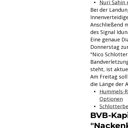
Nuri Sahin 
Bei der Landun
Innenverteidig
Anschließend m
des Signal Idu
Eine genaue Di
Donnerstag zun
"Nico Schlotte
Bandverletzung
steht, ist aktu
Am Freitag sol
die Länge der A
Hummels-Rü
Optionen
Schlotterb
BVB-Kapi
"Nackenk