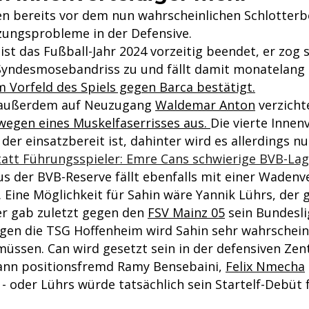
n bereits vor dem nun wahrscheinlichen Schlotterb
zungsprobleme in der Defensive.
 ist das Fußball-Jahr 2024 vorzeitig beendet, er zog s
Syndesmosebandriss zu und fällt damit monatelang
m Vorfeld des Spiels gegen Barca bestätigt.
 außerdem auf Neuzugang
Waldemar Anton
verzicht
 wegen eines Muskelfaserrisses aus.
Die vierte Innen
 der einsatzbereit ist, dahinter wird es allerdings nu
tatt Führungsspieler: Emre Cans schwierige BVB-La
us der BVB-Reserve fällt ebenfalls mit einer Wadenv
 Eine Möglichkeit für Sahin wäre Yannik Lührs, der 
er gab zuletzt gegen den
FSV Mainz 05
sein Bundesli
en die TSG Hoffenheim wird Sahin sehr wahrschein
müssen. Can wird gesetzt sein in der defensiven Zen
ann positionsfremd Ramy Bensebaini,
Felix Nmecha
- oder Lührs würde tatsächlich sein Startelf-Debüt 