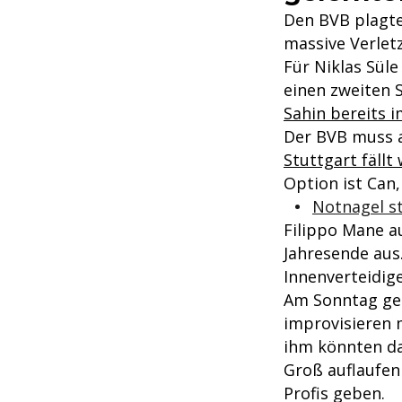
Den BVB plagte
massive Verlet
Für Niklas Süle
einen zweiten 
Sahin bereits i
Der BVB muss
Stuttgart fällt
Option ist Can,
Notnagel s
Filippo Mane a
Jahresende aus.
Innenverteidig
Am Sonntag geg
improvisieren 
ihm könnten d
Groß auflaufen 
Profis geben.