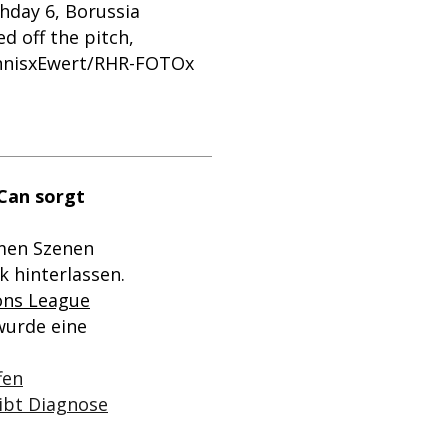
day 6, Borussia
 off the pitch,
nnisxEwert/RHR-FOTOx
 Can sorgt
men Szenen
k hinterlassen.
ns League
wurde eine
fen
ibt Diagnose