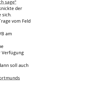
ch sage"
knickte der
 sich.
Trage vom Feld
BVB am
ne
r Verfügung
ann soll auch
Dortmunds