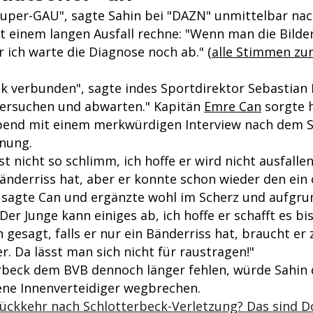
Super-GAU", sagte Sahin bei "DAZN" unmittelbar nach
t einem langen Ausfall rechne: "Wenn man die Bilder
r ich warte die Diagnose noch ab." (
alle Stimmen zum
ck verbunden", sagte indes Sportdirektor Sebastian 
ersuchen und abwarten." Kapitän
Emre Can
sorgte 
end mit einem merkwürdigen Interview nach dem S
fnung.
st nicht so schlimm, ich hoffe er wird nicht ausfallen
Bänderriss hat, aber er konnte schon wieder den ein
sagte Can und ergänzte wohl im Scherz und aufgrun
Der Junge kann einiges ab, ich hoffe er schafft es bi
gesagt, falls er nur ein Bänderriss hat, braucht er 
. Da lässt man sich nicht für raustragen!"
erbeck dem BVB dennoch länger fehlen, würde Sahin
ene Innenverteidiger wegbrechen.
ckkehr nach Schlotterbeck-Verletzung? Das sind 