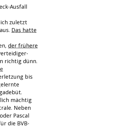
eck-Ausfall
ich zuletzt
 aus.
Das hatte
en,
der frühere
verteidiger-
n richtig dünn.
ge
erletzung bis
gelernte
gadebüt.
lich mächtig
trale. Neben
oder Pascal
für die BVB-