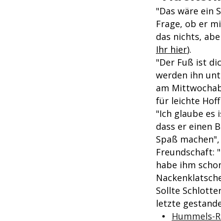
"Das wäre ein 
Frage, ob er mi
das nichts, abe
Ihr hier
).
"Der Fuß ist di
werden ihn unt
am Mittwochab
für leichte Hof
"Ich glaube es i
dass er einen 
Spaß machen", 
Freundschaft: "
habe ihm schon 
Nackenklatscher
Sollte Schlott
letzte gestand
Hummels-Rü