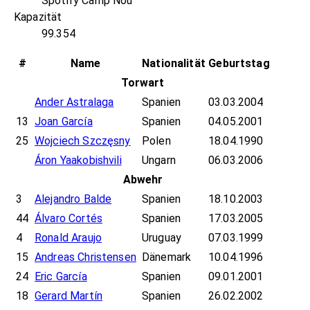
Spotify Camp Nou
Kapazität
99.354
#
Name
Nationalität
Geburtstag
Torwart
Ander Astralaga
Spanien
03.03.2004
13
Joan García
Spanien
04.05.2001
25
Wojciech Szczęsny
Polen
18.04.1990
Áron Yaakobishvili
Ungarn
06.03.2006
Abwehr
3
Alejandro Balde
Spanien
18.10.2003
44
Álvaro Cortés
Spanien
17.03.2005
4
Ronald Araujo
Uruguay
07.03.1999
15
Andreas Christensen
Dänemark
10.04.1996
24
Eric García
Spanien
09.01.2001
18
Gerard Martín
Spanien
26.02.2002