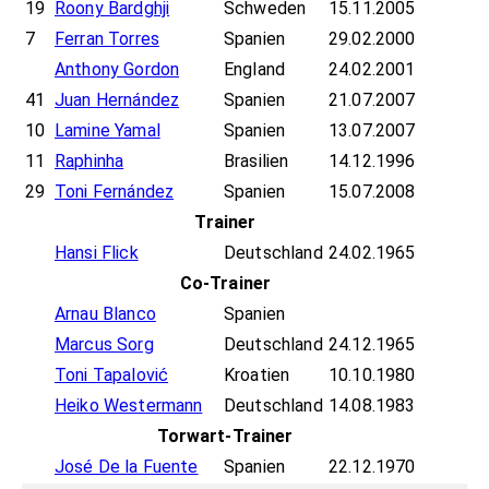
19
Roony Bardghji
Schweden
15.11.2005
7
Ferran Torres
Spanien
29.02.2000
Anthony Gordon
England
24.02.2001
41
Juan Hernández
Spanien
21.07.2007
10
Lamine Yamal
Spanien
13.07.2007
11
Raphinha
Brasilien
14.12.1996
29
Toni Fernández
Spanien
15.07.2008
Trainer
Hansi Flick
Deutschland
24.02.1965
Co-Trainer
Arnau Blanco
Spanien
Marcus Sorg
Deutschland
24.12.1965
Toni Tapalović
Kroatien
10.10.1980
Heiko Westermann
Deutschland
14.08.1983
Torwart-Trainer
José De la Fuente
Spanien
22.12.1970