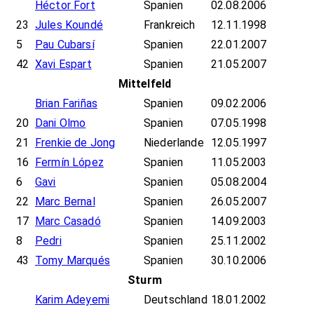
Héctor Fort
Spanien
02.08.2006
23
Jules Koundé
Frankreich
12.11.1998
5
Pau Cubarsí
Spanien
22.01.2007
42
Xavi Espart
Spanien
21.05.2007
Mittelfeld
Brian Fariñas
Spanien
09.02.2006
20
Dani Olmo
Spanien
07.05.1998
21
Frenkie de Jong
Niederlande
12.05.1997
16
Fermín López
Spanien
11.05.2003
6
Gavi
Spanien
05.08.2004
22
Marc Bernal
Spanien
26.05.2007
17
Marc Casadó
Spanien
14.09.2003
8
Pedri
Spanien
25.11.2002
43
Tomy Marqués
Spanien
30.10.2006
Sturm
Karim Adeyemi
Deutschland
18.01.2002