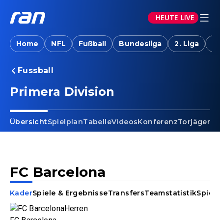
HEUTE LIVE
Home
NFL
Fußball
Bundesliga
2. Liga
T
Fussball
Primera Division
Übersicht
Spielplan
Tabelle
Videos
Konferenz
Torjäger
Ta
FC Barcelona
Kader
Spiele & Ergebnisse
Transfers
Teamstatistik
Spiele