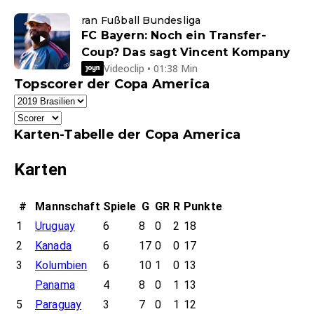
ran Fußball Bundesliga
FC Bayern: Noch ein Transfer-
Coup? Das sagt Vincent Kompany
Videoclip • 01:38 Min
Topscorer der Copa America
Karten-Tabelle der Copa America
Karten
#
Mannschaft
Spiele
G
GR
R
Punkte
1
Uruguay
6
8
0
2
18
2
Kanada
6
17
0
0
17
3
Kolumbien
6
10
1
0
13
Panama
4
8
0
1
13
5
Paraguay
3
7
0
1
12