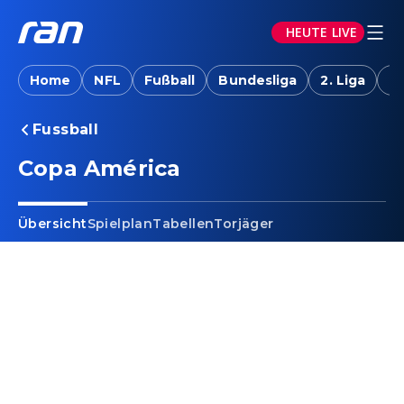
HEUTE LIVE
Home
NFL
Fußball
Bundesliga
2. Liga
T
Fussball
Copa América
Übersicht
Spielplan
Tabellen
Torjäger