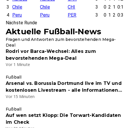
3
Chile
Chile
CHI
3
0
2
1
0:1
4
Peru
Peru
PER
3
0
1
2
0:3
Nächste Runde
Aktuelle Fußball-News
Fragen und Antworten zum bevorstehenden Mega-
Deal
Rodri vor Barca-Wechsel: Alles zum
bevorstehenden Mega-Deal
Vor 1 Minute
Fußball
Arsenal vs. Borussia Dortmund live im TV und
kostenlosen Livestream - alle Informationen
Vor 15 Minuten
zum Testspiel-Duell
Fußball
Auf wen setzt Klopp: Die Torwart-Kandidaten
im Check