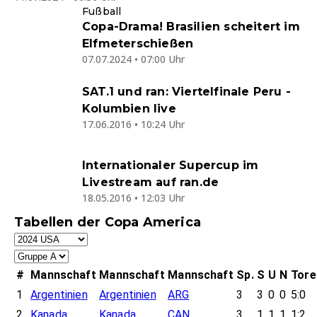
Fußball
Copa-Drama! Brasilien scheitert im
Elfmeterschießen
07.07.2024 • 07:00 Uhr
SAT.1 und ran: Viertelfinale Peru -
Kolumbien live
17.06.2016 • 10:24 Uhr
Internationaler Supercup im
Livestream auf ran.de
18.05.2016 • 12:03 Uhr
Tabellen der Copa America
#
Mannschaft
Mannschaft
Mannschaft
Sp.
S
U
N
Tore
1
Argentinien
Argentinien
ARG
3
3
0
0
5:0
2
Kanada
Kanada
CAN
3
1
1
1
1:2