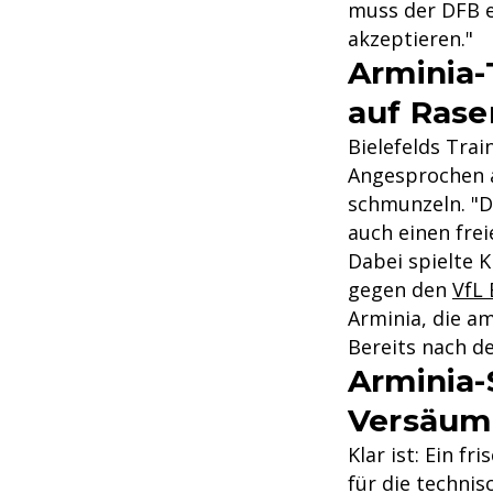
muss der DFB e
akzeptieren."
Arminia-
auf Rase
Bielefelds Tra
Angesprochen a
schmunzeln. "Da
auch einen fre
Dabei spielte K
gegen den
VfL
Arminia, die 
Bereits nach de
Arminia-
Versäum
Klar ist: Ein f
für die techni