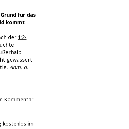
 Grund für das
feld kommt
ach der
1:2-
suchte
außerhalb
cht gewässert
tig,
Anm. d.
 ein Kommentar
g kostenlos im