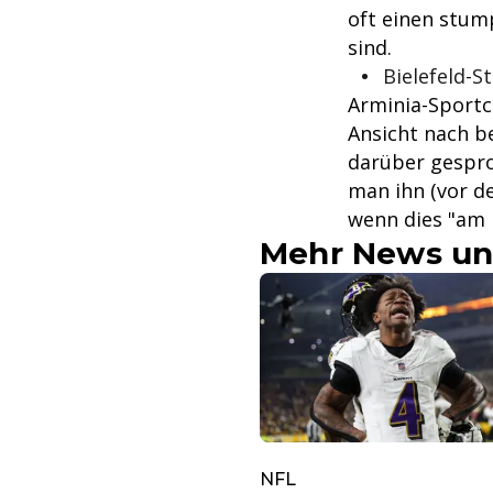
oft einen stump
sind.
Bielefeld-S
Arminia-Sportch
Ansicht nach b
darüber gespr
man ihn (vor d
wenn dies "am 
Mehr News un
NFL