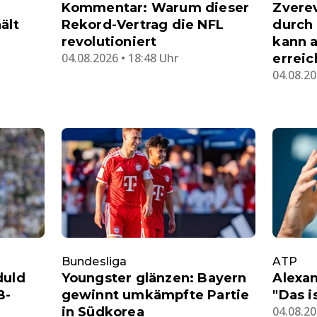
Kommentar: Warum dieser
Zverev
ält
Rekord-Vertrag die NFL
durch
revolutioniert
kann a
04.08.2026 • 18:48 Uhr
erreic
04.08.20
Bundesliga
ATP
duld
Youngster glänzen: Bayern
Alexa
B-
gewinnt umkämpfte Partie
"Das i
04.08.20
in Südkorea