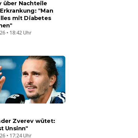
 über Nachteile
 Erkrankung: "Man
lles mit Diabetes
hen"
26 • 18:42 Uhr
nder Zverev wütet:
st Unsinn"
26 • 17:24 Uhr