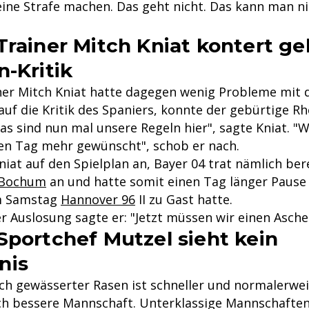
ine Strafe machen. Das geht nicht. Das kann man ni
Trainer Mitch Kniat kontert ge
n-Kritik
iner Mitch Kniat hatte dagegen wenig Probleme mit 
uf die Kritik des Spaniers, konnte der gebürtige Rh
s sind nun mal unsere Regeln hier", sagte Kniat. "W
ien Tag mehr gewünscht", schob er nach.
niat auf den Spielplan an, Bayer 04 trat nämlich ber
 Bochum
an und hatte somit einen Tag länger Pause 
am Samstag
Hannover 96
II zu Gast hatte.
r Auslosung sagte er: "Jetzt müssen wir einen Asche
Sportchef Mutzel sieht kein
nis
risch gewässerter Rasen ist schneller und normalerwei
sch bessere Mannschaft. Unterklassige Mannschafte