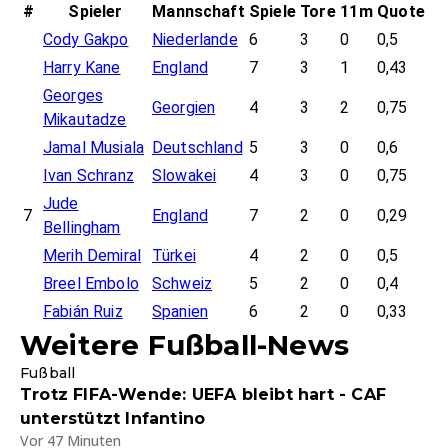
#
Spieler
Mannschaft
Spiele
Tore
11m
Quote
Cody Gakpo
Niederlande
6
3
0
0,5
Harry Kane
England
7
3
1
0,43
Georges
Georgien
4
3
2
0,75
Mikautadze
Jamal Musiala
Deutschland
5
3
0
0,6
Ivan Schranz
Slowakei
4
3
0
0,75
Jude
7
England
7
2
0
0,29
Bellingham
Merih Demiral
Türkei
4
2
0
0,5
Breel Embolo
Schweiz
5
2
0
0,4
Fabián Ruiz
Spanien
6
2
0
0,33
Weitere Fußball-News
Fußball
Trotz FIFA-Wende: UEFA bleibt hart - CAF
unterstützt Infantino
Vor 47 Minuten