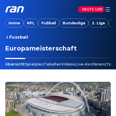
HEUTE LIVE
Home
NFL
Fußball
Bundesliga
2. Liga
T
Fussball
Europameisterschaft
Übersicht
Spielplan
Tabellen
Videos
Live-Konferenz
Torj