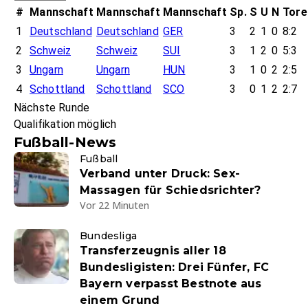
#
Mannschaft
Mannschaft
Mannschaft
Sp.
S
U
N
Tore
1
Deutschland
Deutschland
GER
3
2
1
0
8:2
2
Schweiz
Schweiz
SUI
3
1
2
0
5:3
3
Ungarn
Ungarn
HUN
3
1
0
2
2:5
4
Schottland
Schottland
SCO
3
0
1
2
2:7
Nächste Runde
Qualifikation möglich
Fußball-News
Fußball
Verband unter Druck: Sex-
Massagen für Schiedsrichter?
Vor 22 Minuten
Bundesliga
Transferzeugnis aller 18
Bundesligisten: Drei Fünfer, FC
Bayern verpasst Bestnote aus
einem Grund