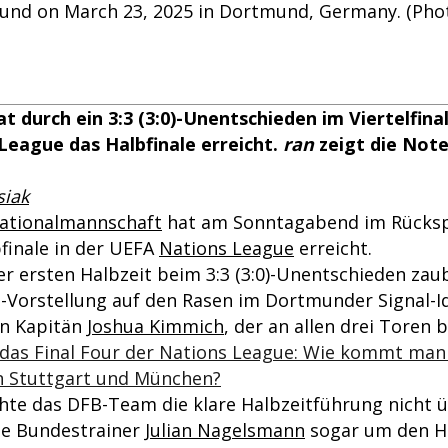
und on March 23, 2025 in Dortmund, Germany. (Pho
t durch ein 3:3 (3:0)-Unentschieden im Viertelfina
League das Halbfinale erreicht.
ran
zeigt die Not
siak
ationalmannschaft
hat am Sonntagabend im Rücksp
bfinale in der UEFA
Nations League
erreicht.
er ersten Halbzeit beim 3:3 (3:0)-Unentschieden zau
-Vorstellung auf den Rasen im Dortmunder Signal-I
on Kapitän
Joshua Kimmich
, der an allen drei Toren b
 das Final Four der Nations League: Wie kommt man
in Stuttgart und München?
hte das DFB-Team die klare Halbzeitführung nicht üb
e Bundestrainer
Julian Nagelsmann
sogar um den Ha