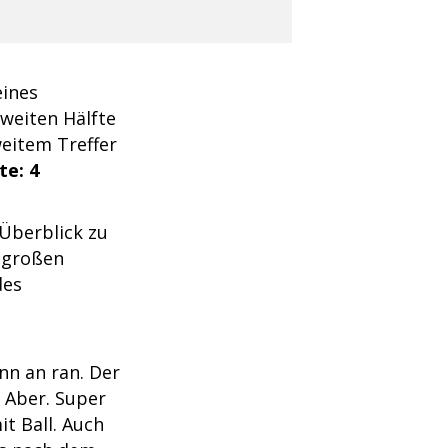
eines
zweiten Hälfte
weitem Treffer
te: 4
 Überblick zu
e großen
des
nn an ran. Der
 Aber. Super
t Ball. Auch