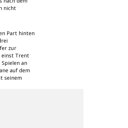
ls nach dem
n nicht
den Part hinten
drei
fer zur
 einst Trent
 Spielen an
Sane auf dem
it seinem