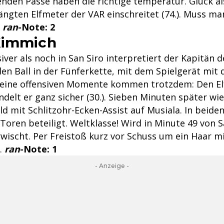
nenden Pässe haben die richtige temperatur. Glück a
ängten Elfmeter der VAR einschreitet (74.). Muss ma
.
ran
-Note:
2
Kimmich
iver als noch in San Siro interpretiert der Kapitän 
en Ball in der Fünferkette, mit dem Spielgerät mit 
eine offensiven Momente kommen trotzdem: Den El
elt er ganz sicher (30.). Sieben Minuten später wie
d mit Schlitzohr-Ecken-Assist auf Musiala. In beiden
Toren beteiligt. Weltklasse! Wird in Minute 49 von 
rwischt. Per Freistoß kurz vor Schuss um ein Haar m
r.
ran
-Note: 1
- Anzeige -