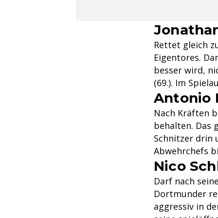
Jonatha
Rettet gleich z
Eigentores. Dan
besser wird, ni
(69.). Im Spiel
Antonio 
Nach Kräften b
behalten. Das 
Schnitzer drin 
Abwehrchefs bi
Nico Sch
Darf nach sein
Dortmunder rec
aggressiv in d