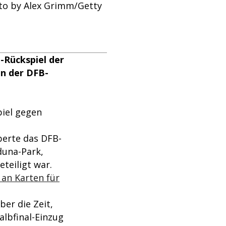
to by Alex Grimm/Getty
l-Rückspiel der
en der DFB-
iel gegen
berte das DFB-
duna-Park,
eteiligt war.
 an Karten für
er die Zeit,
lbfinal-Einzug