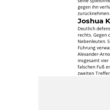
seine spielöff
gegen ihn verh
zurücknehmen
Joshua 
Deutlich defens
rechts. Gegen d
Nebenleuten. S
Führung verwand
Alexander-Arnol
insgesamt vier 
falschen Fuß e
zweiten Treffe