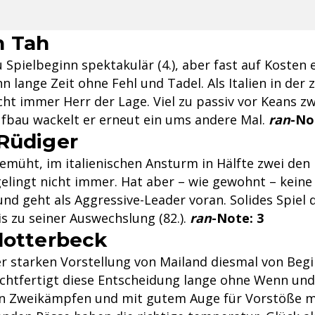
n Tah
u Spielbeginn spektakulär (4.), aber fast auf Kosten 
n lange Zeit ohne Fehl und Tadel. Als Italien in der 
cht immer Herr der Lage. Viel zu passiv vor Keans z
aufbau wackelt er erneut ein ums andere Mal.
ran
-No
Rüdiger
emüht, im italienischen Ansturm in Hälfte zwei den
gelingt nicht immer. Hat aber – wie gewohnt – kein
und geht als Aggressive-Leader voran. Solides Spiel 
s zu seiner Auswechslung (82.).
ran
-Note:
3
lotterbeck
er starken Vorstellung von Mailand diesmal von Begi
htfertigt diese Entscheidung lange ohne Wenn und
en Zweikämpfen und mit gutem Auge für Vorstöße mi