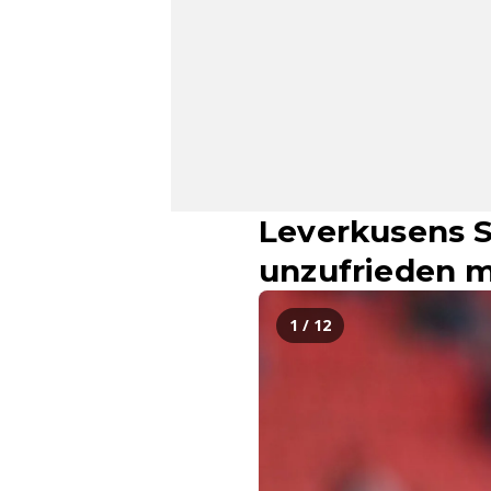
Leverkusens St
unzufrieden m
1 / 12