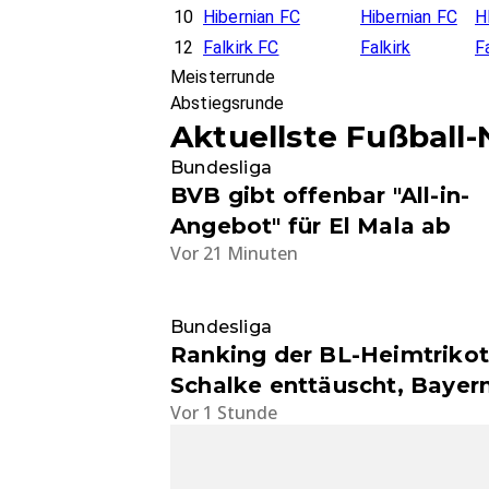
10
Hibernian FC
Hibernian FC
H
12
Falkirk FC
Falkirk
F
Meisterrunde
Abstiegsrunde
Aktuellste Fußball
Bundesliga
BVB gibt offenbar "All-in-
Angebot" für El Mala ab
Vor 21 Minuten
Bundesliga
Ranking der BL-Heimtrikot
Schalke enttäuscht, Bayer
Vor 1 Stunde
überzeugt