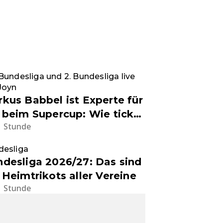
Bundesliga und 2. Bundesliga live
Joyn
kus Babbel ist Experte für
 beim Supercup: Wie tickt
1 Stunde
 Europameister privat?
desliga
desliga 2026/27: Das sind
 Heimtrikots aller Vereine
1 Stunde