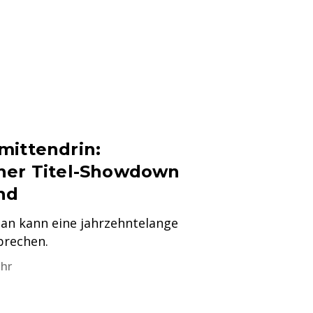
mittendrin:
her Titel-Showdown
nd
ian kann eine jahrzehntelange
rechen.
Uhr