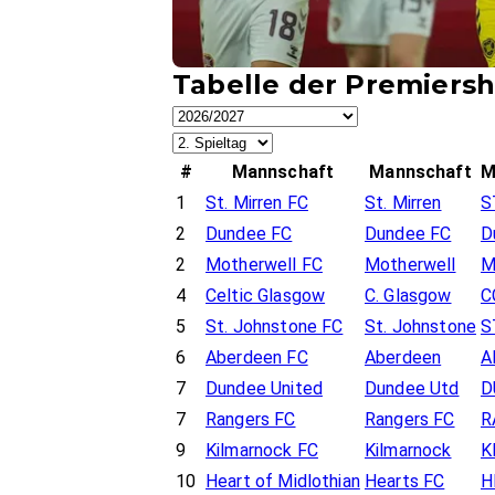
Tabelle der Premiersh
#
Mannschaft
Mannschaft
M
1
St. Mirren FC
St. Mirren
S
2
Dundee FC
Dundee FC
D
2
Motherwell FC
Motherwell
M
4
Celtic Glasgow
C. Glasgow
C
5
St. Johnstone FC
St. Johnstone
S
6
Aberdeen FC
Aberdeen
A
7
Dundee United
Dundee Utd
D
7
Rangers FC
Rangers FC
R
9
Kilmarnock FC
Kilmarnock
K
10
Heart of Midlothian
Hearts FC
H