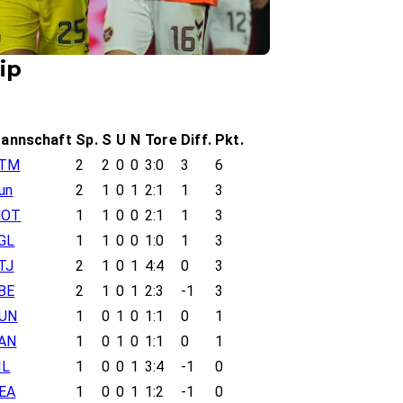
ip
annschaft
Sp.
S
U
N
Tore
Diff.
Pkt.
TM
2
2
0
0
3:0
3
6
un
2
1
0
1
2:1
1
3
OT
1
1
0
0
2:1
1
3
GL
1
1
0
0
1:0
1
3
TJ
2
1
0
1
4:4
0
3
BE
2
1
0
1
2:3
-1
3
UN
1
0
1
0
1:1
0
1
AN
1
0
1
0
1:1
0
1
IL
1
0
0
1
3:4
-1
0
EA
1
0
0
1
1:2
-1
0