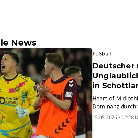
lle News
Fußball
Deutscher 
Unglaublic
in Schottla
Heart of Midloth
Dominanz durchb
15.05.2026 • 12:28 