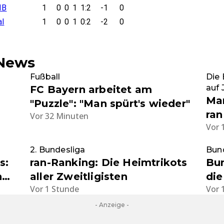
IB
1
0
0
1
1:2
-1
0
al
1
0
0
1
0:2
-2
0
-News
Fußball
Die 
auf 
FC Bayern arbeitet am
Mar
"Puzzle": "Man spürt's wieder"
ran
Vor 32 Minuten
Vor 
der
2. Bundesliga
Bun
s:
ran-Ranking: Die Heimtrikots
Bun
n
aller Zweitligisten
die
Vor 1 Stunde
Vor 
- Anzeige -