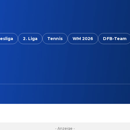
esliga
2. Liga
Tennis
WM 2026
DFB-Team
- Anzeige -