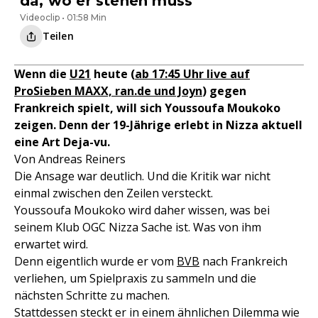
da, wo er stehen muss"
Videoclip • 01:58 Min
Teilen
Wenn die
U21
heute (
ab 17:45 Uhr live auf
ProSieben MAXX, ran.de und Joyn
) gegen
Frankreich spielt, will sich Youssoufa Moukoko
zeigen. Denn der 19-Jährige erlebt in Nizza aktuell
eine Art Deja-vu.
Von Andreas Reiners
Die Ansage war deutlich. Und die Kritik war nicht
einmal zwischen den Zeilen versteckt.
Youssoufa Moukoko wird daher wissen, was bei
seinem Klub OGC Nizza Sache ist. Was von ihm
erwartet wird.
Denn eigentlich wurde er vom
BVB
nach Frankreich
verliehen, um Spielpraxis zu sammeln und die
nächsten Schritte zu machen.
Stattdessen steckt er in einem ähnlichen Dilemma wie