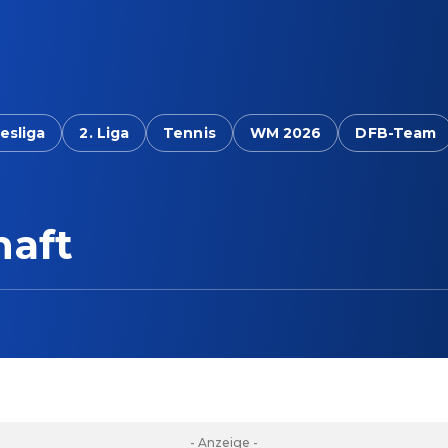
esliga
2. Liga
Tennis
WM 2026
DFB-Team
haft
- Anzeige -