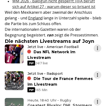
WM 2026 - Balogun nicht gesperrt: FIFA beruft
sich auf Artikel 27 - warum dieser so brisant ist
Weil den Mexikanern aber zweimal der Anschluss
gelang - und
England
lange in Unterzahl spielte - blieb
die Partie bis zum Schluss offen.
Die internationalen Gazetten waren ob der
Begegnung begeistert.
ran
zeigt die Pressestimmen.
Die nächsten Livestreams auf Joyn
Jetzt live • American Football
Das NFL Network im
Livestream
24/7 live
Jetzt live • Radsport
Die Tour de France Femmes
im Livestream
165 Min
Heute, 18:40 Uhr • Rugby
Greatest Rivalry: DHL Stormers