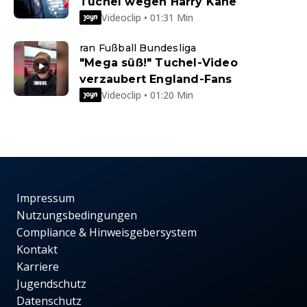
Tuchel wegen Harry Kane
Videoclip • 01:31 Min
ran Fußball Bundesliga
"Mega süß!" Tuchel-Video
verzaubert England-Fans
Videoclip • 01:20 Min
Impressum
Nutzungsbedingungen
Compliance & Hinweisgebersystem
Kontakt
Karriere
Jugendschutz
Datenschutz