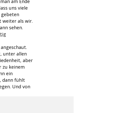
is man am Ende
ass uns viele
e gebeten
 weiter als wir.
dann sehen.
tig
u angeschaut.
, unter allen
iedenheit, aber
ir zu keinem
nn ein
 dann fühlt
iegen. Und von