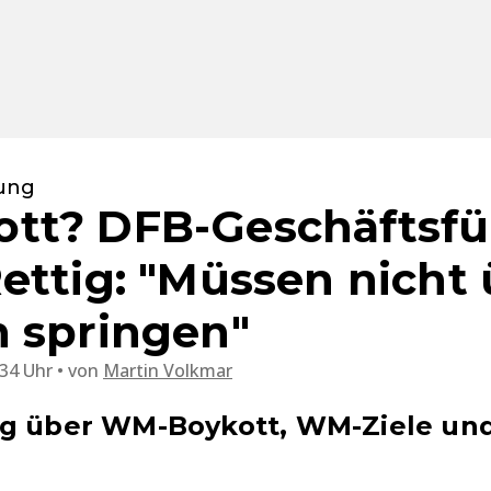
rung
tt? DFB-Geschäftsfü
ettig: "Müssen nicht 
 springen"
:34 Uhr
von
Martin Volkmar
ig über WM-Boykott, WM-Ziele un