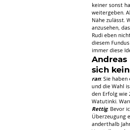
keiner sonst ha
weitergeben. A
Nähe zulässt. W
anzusehen, das
Rudi eben nich
diesem Fundus a
immer diese Ide
Andreas 
sich kei
ran
: Sie haben
und die Wahl i
den Erfolg wie
Watutinki. War
Rettig
: Bevor i
Überzeugung er
anderthalb Jahr