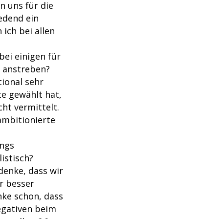
n uns für die
edend ein
ich bei allen
bei einigen für
e anstreben?
tional sehr
e gewählt hat,
cht vermittelt.
ambitionierte
angs
istisch?
 denke, dass wir
ir besser
nke schon, dass
Negativen beim