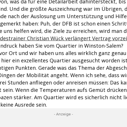
von, was da für eine Detailarbeit dahintersteckt, b
sind. Und die größte Auszeichnung war im Übrigen, d
de nach der Auslosung um Unterstützung und Hilf
 gemerkt haben: Puh, der DFB ist schon einen Schritt
 uns helfen wird, die Ziele zu erreichen, wird man 
estrainer Christian Wück verlängert Vertrag vorzei
indruck haben Sie vom Quartier in Winston-Salem?
r vor Ort und wir haben uns alles wirklich ganz gena
 hier ein exzellentes Quartier ausgesucht worden ist
htigen Punkten. Gerade was das Thema der Abgesch
 Dingen der Mobilität angeht. Wenn ich sehe, dass w
drei Stunden anfliegen oder anreisen müssen: Das ka
t sein. Wenn die Temperaturen aufs Gemüt drücken,
zen stärker. Am Quartier wird es sicherlich nicht l
keine Ausrede sein.
- Anzeige -