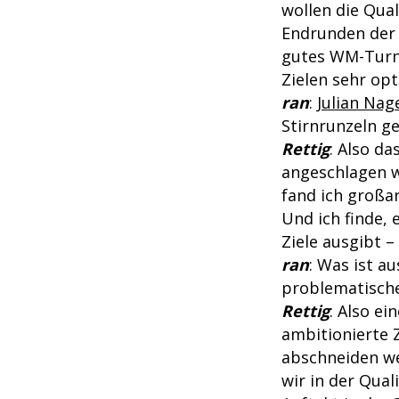
wollen die Qual
Endrunden der 
gutes WM-Turnie
Zielen sehr opt
ran
:
Julian Na
Stirnrunzeln ge
Rettig
: Also da
angeschlagen w
fand ich großar
Und ich finde,
Ziele ausgibt –
ran
: Was ist a
problematische
Rettig
: Also ei
ambitionierte Z
abschneiden we
wir in der Qual