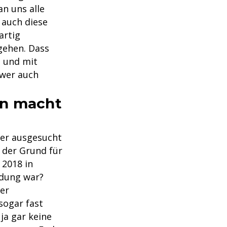
an uns alle
 auch diese
artig
gehen. Dass
t und mit
 wer auch
an macht
ier ausgesucht
 der Grund für
 2018 in
idung war?
ter
sogar fast
ja gar keine