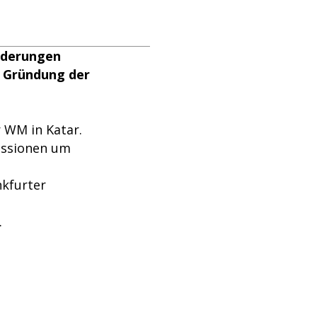
rderungen
e Gründung der
r WM in Katar.
ussionen um
kfurter
.