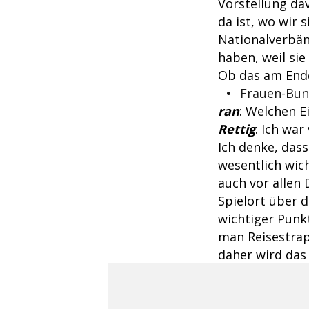
Vorstellung da
da ist, wo wir 
Nationalverbän
haben, weil sie
Ob das am Ende
Frauen-Bund
ran
: Welchen E
Rettig
: Ich wa
Ich denke, dass
wesentlich wic
auch vor allen
Spielort über 
wichtiger Punk
man Reisestrapa
daher wird das 