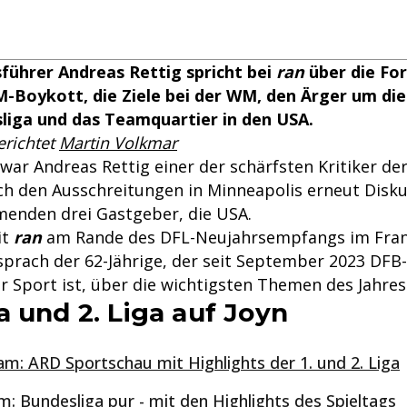
führer Andreas Rettig spricht bei
ran
über die Fo
-Boykott, die Ziele bei der WM, den Ärger um di
liga und das Teamquartier in den USA.
erichtet
Martin Volkmar
 war Andreas Rettig einer der schärfsten Kritiker de
ch den Ausschreitungen in Minneapolis erneut Disk
enden drei Gastgeber, die USA.
it
ran
am Rande des DFL-Neujahrsempfangs im Fran
prach der 62-Jährige, der seit September 2023 DFB-
r Sport ist, über die wichtigsten Themen des Jahres
 und 2. Liga auf Joyn
am: ARD Sportschau mit Highlights der 1. und 2. Liga
m: Bundesliga pur - mit den Highlights des Spieltags