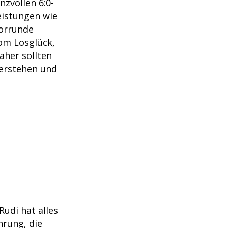
nzvollen 6:0-
eistungen wie
Vorrunde
om Losglück,
aher sollten
berstehen und
Rudi hat alles
hrung, die