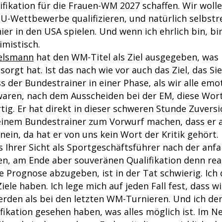
ifikation für die Frauen-WM 2027 schaffen. Wir wolle
U-Wettbewerbe qualifizieren, und natürlich selbstr
r in den USA spielen. Und wenn ich ehrlich bin, bin 
imistisch.
gelsmann
hat den WM-Titel als Ziel ausgegeben, was 
sorgt hat. Ist das nach wie vor auch das Ziel, das Si
ss der Bundestrainer in einer Phase, als wir alle emo
aren, nach dem Ausscheiden bei der EM, diese Wort
tig. Er hat direkt in dieser schweren Stunde Zuversi
 einem Bundestrainer zum Vorwurf machen, dass er 
 nein, da hat er von uns kein Wort der Kritik gehört.
us Ihrer Sicht als Sportgeschäftsführer nach der anf
n, am Ende aber souveränen Qualifikation denn real
ne Prognose abzugeben, ist in der Tat schwierig. Ich
iele haben. Ich lege mich auf jeden Fall fest, dass w
rden als bei den letzten WM-Turnieren. Und ich de
ifikation gesehen haben, was alles möglich ist. Im 