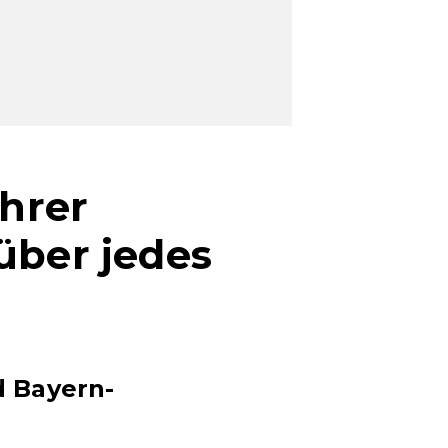
hrer
über jedes
d Bayern-