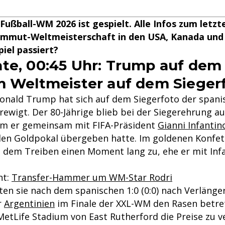
 Fußball-WM 2026 ist gespielt. Alle Infos zum letzt
ammut-Weltmeisterschaft in den USA, Kanada und
piel passiert?
te, 00:45 Uhr: Trump auf de
m Weltmeister auf dem Sieger
onald Trump hat sich auf dem Siegerfoto der spani
rewigt. Der 80-Jährige blieb bei der Siegerehrung a
em er gemeinsam mit FIFA-Präsident
Gianni Infantin
den Goldpokal übergeben hatte. Im goldenen Konfet
dem Treiben einen Moment lang zu, ehe er mit Infa
nt:
Transfer-Hammer um WM-Star Rodri
n sie nach dem spanischen 1:0 (0:0) nach Verlänge
r
Argentinien
im Finale der XXL-WM den Rasen betre
etLife Stadium von East Rutherford die Preise zu v