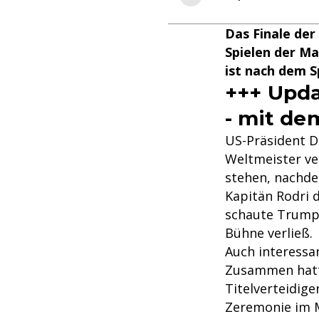
Das Finale der
Spielen der M
ist nach dem S
+++ Upda
- mit de
US-Präsident D
Weltmeister ve
stehen, nachd
Kapitän Rodri 
schaute Trump 
Bühne verließ.
Auch interessa
Zusammen hatte
Titelverteidige
Zeremonie im M