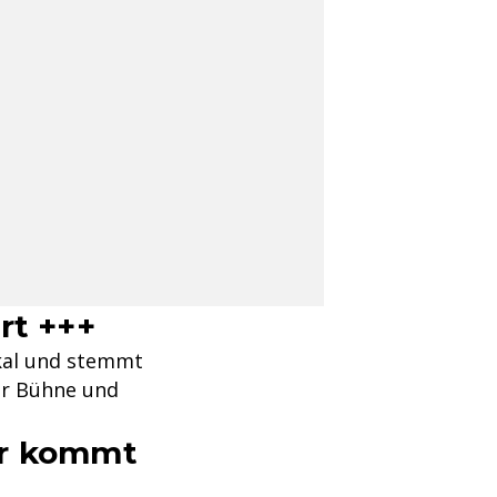
rt +++
kal und stemmt
er Bühne und
er kommt