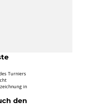
ste
des Turniers
icht
szeichnung in
auch den