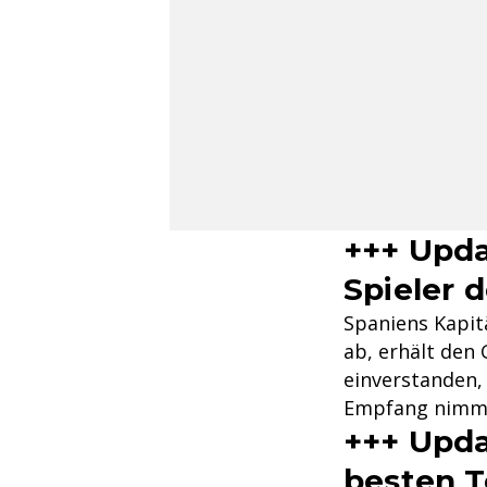
+++ Updat
Spieler 
Spaniens Kapit
ab, erhält den 
einverstanden, 
Empfang nimm
+++ Upda
besten T