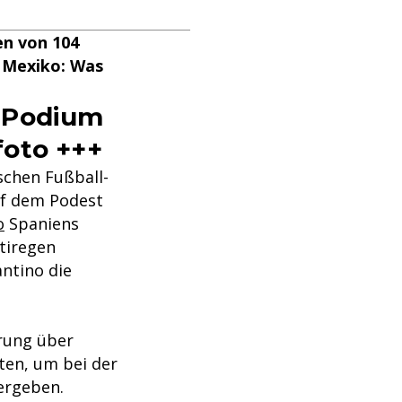
en von 104
 Mexiko: Was
m Podium
foto +++
schen Fußball-
uf dem Podest
o
Spaniens
tiregen
ntino die
rung über
ten, um bei der
ergeben.