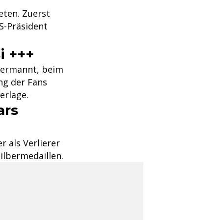
eten. Zuerst
US-Präsident
i +++
bermannt, beim
ng der Fans
erlage.
ars
 als Verlierer
ilbermedaillen.