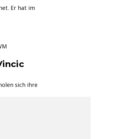
et. Er hat im
 WM
Vincic
olen sich ihre