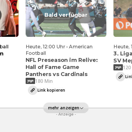
Bald verfügbar
ball
Heute, 12:00 Uhr • American
Heute, 
im
Football
3. Lig
NFL Preseason im Relive:
SV Me
Hall of Fame Game
120
Panthers vs Cardinals
Lin
180 Min
Link kopieren
mehr anzeigen
- Anzeige -