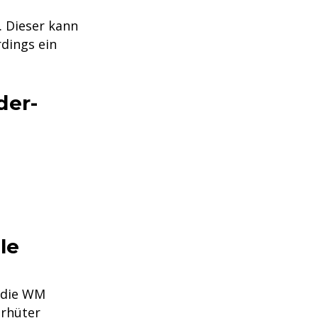
. Dieser kann
dings ein
der-
le
r die WM
orhüter