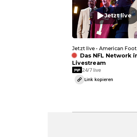
Jetzt live
Jetzt live • American Foot
Das NFL Network 
Livestream
24/7 live
Link kopieren