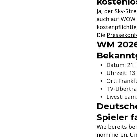
kostenlo
Ja, der Sky-Str
auch auf WOW o
kostenpflicht
Die
Pressekonf
WM 2026:
Bekannt
Datum: 21.
Uhrzeit: 13
Ort: Frank
TV-Übertra
Livestream:
Deutsche
Spieler 
Wie bereits be
nominieren. Un