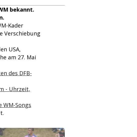
 WM bekannt.
n.
 WM-Kader
ne Verschiebung
den USA,
ehe am 27. Mai
ten des DFB-
m - Uhrzeit,
die WM-Songs
t.