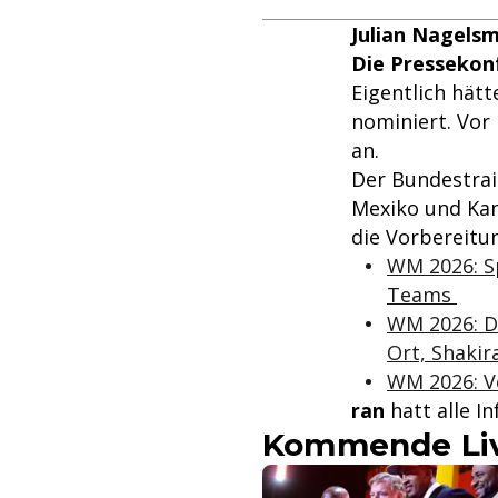
Julian Nagels
Die Pressekonf
Eigentlich hät
nominiert. Vor
an.
Der Bundestrai
Mexiko und Kan
die Vorbereitu
WM 2026: S
Teams
WM 2026: Di
Ort, Shakir
WM 2026: Vo
ran
hatt alle 
Kommende Liv