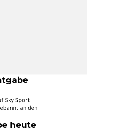
ntgabe
uf Sky Sport
gebannt an den
be heute