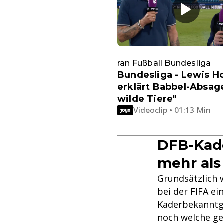
ran Fußball Bundesliga
Bundesliga - Lewis H
erklärt Babbel-Absag
wilde Tiere"
Videoclip • 01:13 Min
DFB-Kad
mehr als
Grundsätzlich w
bei der FIFA e
Kaderbekanntga
noch welche ge