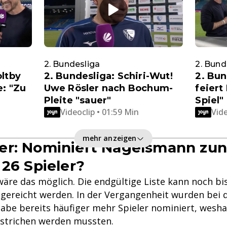
2. Bundesliga
2. Bund
oltby
2. Bundesliga: Schiri-Wut!
2. Bun
e: "Zu
Uwe Rösler nach Bochum-
feiert
Pleite "sauer"
Spiel"
Videoclip • 01:59 Min
Vide
mehr anzeigen
er: Nominiert Nagelsmann zun
 26 Spieler?
äre das möglich. Die endgültige Liste kann noch bis
ingereicht werden. In der Vergangenheit wurden bei 
be bereits häufiger mehr Spieler nominiert, wesha
strichen werden mussten.