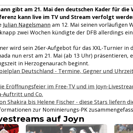
mann gibt am 21. Mai den deutschen Kader für die
erenz kann live im TV und Stream verfolgt werde
te
Julian Nagelsmann
am 12. Mai seinen vorläufigen
 knapp zwei Wochen kündigte der DFB allerdings ei
ner wird sein 26er-Aufgebot für das XXL-Turnier in 
ada nun erst am 21. Mai (ab 13 Uhr) präsentieren, 
ngszeit in Herzogenaurach beginnt.
pielplan Deutschland - Termine, Gegner und Uhrzei
e Eröffnungsfeier im Free-TV und im Joyn-Livestrea
a-Auftritt und Co.
n Shakira bis Helene Fischer - diese Stars liefern 
Informationen zur Nominierungs-PK zusammengefass
estreams auf Joyn