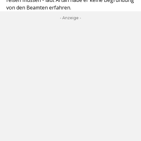
reisen müssen - laut Artan habe er keine Begründung
von den Beamten erfahren.
- Anzeige -